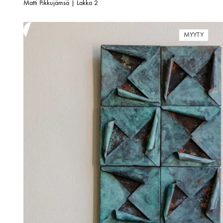
Matti Pikkujämsä | Lakka 2
MYYTY