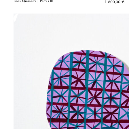
Iines Niemelä | Petals III
1 600,00
€