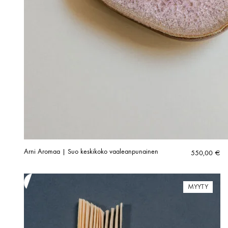
Arni Aromaa | Suo keskikoko vaaleanpunainen
550,00
€
MYYTY