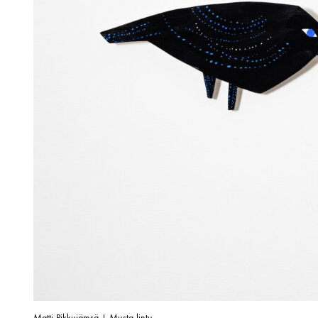
Matti Pikkujämsä | Musta lintu