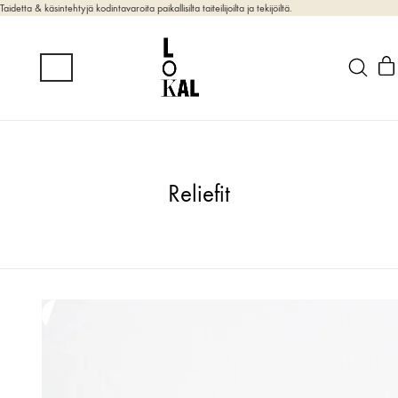
Taidetta & käsintehtyjä kodintavaroita paikallisilta taiteilijoilta ja tekijöiltä.
Reliefit