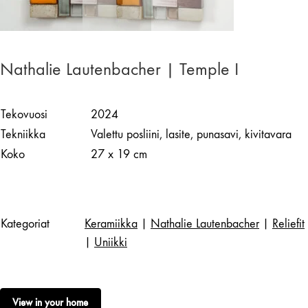
Nathalie Lautenbacher | Temple I
Tekovuosi
2024
Tekniikka
Valettu posliini, lasite, punasavi, kivitavara
Koko
27 x 19 cm
Kategoriat
Keramiikka
|
Nathalie Lautenbacher
|
Reliefit
|
Uniikki
View in your home