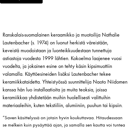
Ranskalais-suomalainen keraamikko ja muotoilija Nathalie
Lautenbacher (s. 1974) on luonut herkistä väreistään,
keveistä muodoistaan ja luonteikkuudestaan tunnettuja
astiastoja vuodesta 1999 lähtien. Kokoelma laajenee vuosi
vuodelta, ja jokainen esine on tehty käsin kipsimuottiin
valamalla. Käyttöesineiden lisäksi Lautenbacher tekee
keramiikkataidetta. Yhteistyössä suunnittelija Naoto Niidomen
kanssa hän luo installaatioita ja muita teoksia, joissa
keramiikkaa yhdistetään muihin huolellisesti valittuihin
materiaaleihin, kuten tekstiiliin, alumiiniin, puuhun tai kipsiin.
”Saven käsittelyssä on jotain hyvin koukuttavaa. Hitaudessaan
se melkein kuin pysäyttää ajan, ja samalla sen kautta voi tuntea