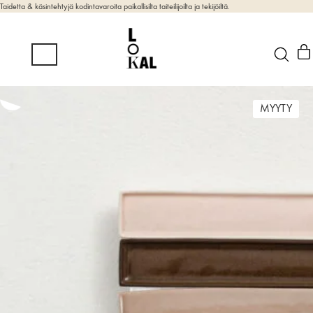
Taidetta & käsintehtyjä kodintavaroita paikallisilta taiteilijoilta ja tekijöiltä.
MYYTY