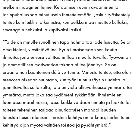
melkein maaginen tunne. Keraamisen uunin avaaminen tai
lasinpuhallus saa minut usein ihmettelemään. Joskus työskentely
tuntuu kuin leikkisi alkemistia, kun pelkkä maa muuttuu kullaksi,
smaragdin hehkuksi ja kuplivaksi lasiksi.
“Taide on minulle runollinen tapa hahmottaa todellisuutta. Se on
oma kieleni, viestintäväline. Pyrin ilmaisemaan sen kautta
ilmiöitä, joita ei voisi välittää millään muulla tavalla. Työvoiman
ja ammatillisen motivaation takana piilee jännitys. Se on
eräänlainen käänteinen déjà vu -tunne. Minusta tuntuu, että olen
menossa oikeaan suuntaan, kun työni tuntuu täysin uudelta ja
jännittävältä, sellaiselta, jota en vielä alkuvaiheessa ymmärrä tai
ymmärrä, mutta joka saa sydämeni sykkimään. Ihmismielen
luomassa maailmassa, jossa kaikki voidaan nimetä ja luokitella,
taiteen tekeminen tarjoaa ainutlaatuisen mahdollisuuden
tutustua uusiin alueisiin. Teosteni kehitys on tärkeää; niiden tulee
kehittyä ajan myötä välttäen toistoa ja pysähtymistä.”