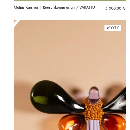
Matias Karsikas | Ruusuikkunan esiäiti / VARATTU
5 000,00
€
MYYTY