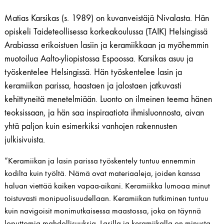
Matias Karsikas (s. 1989) on kuvanveistäjä Nivalasta. Hän
opiskeli Taideteollisessa korkeakoulussa (TAIK) Helsingissä
Arabiassa erikoistuen lasiin ja keramiikkaan ja myöhemmin
muotoilua Aalto-yliopistossa Espoossa. Karsikas asuu ja
työskentelee Helsingissä. Hän työskentelee lasin ja
keramiikan parissa, haastaen ja jalostaen jatkuvasti
kehittyneitä ​​menetelmiään. Luonto on ilmeinen teema hänen
teoksissaan, ja hän saa inspiraatiota ihmisluonnosta, aivan
yhtä paljon kuin esimerkiksi vanhojen rakennusten
julkisivuista.
”Keramiikan ja lasin parissa työskentely tuntuu ennemmin
kodilta kuin työltä. Nämä ovat materiaaleja, joiden kanssa
haluan viettää kaiken vapaa-aikani. Keramiikka lumoaa minut
toistuvasti monipuolisuudellaan. Keramiikan tutkiminen tuntuu
kuin navigoisit monimutkaisessa maastossa, joka on täynnä
loputtomia mahdollisuuksia. Lasilla ja keramiikalla on minusta