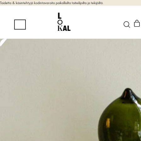
Taidetta & käsintehtyjä kodintavaroita paikallisilta taiteilijoilta ja tekijöiltä.