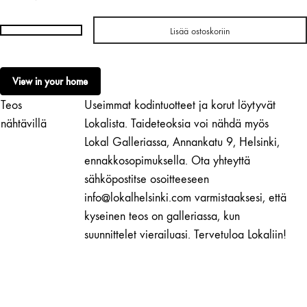
Lisää ostoskoriin
Matias
Karsikas
|
View in your home
Metsä
Teos
Useimmat kodintuotteet ja korut löytyvät
odotti
kevättä
nähtävillä
Lokalista. Taideteoksia voi nähdä myös
määrä
Lokal Galleriassa, Annankatu 9, Helsinki,
ennakkosopimuksella. Ota yhteyttä
sähköpostitse osoitteeseen
info@lokalhelsinki.com varmistaaksesi, että
kyseinen teos on galleriassa, kun
suunnittelet vierailuasi. Tervetuloa Lokaliin!