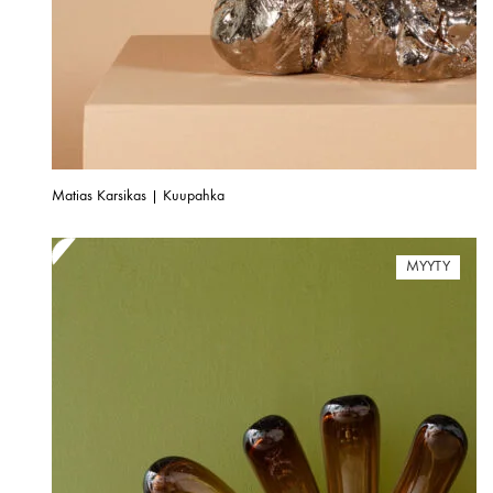
Matias Karsikas | Kuupahka
MYYTY