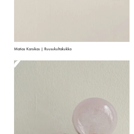
Matias Karsikas | Ruusukultakukka