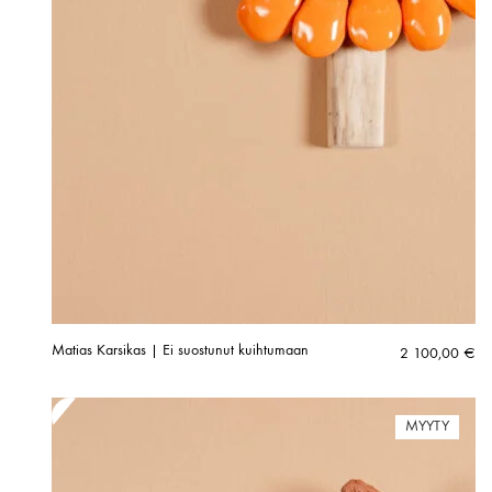
Matias Karsikas | Ei suostunut kuihtumaan
2 100,00
€
MYYTY