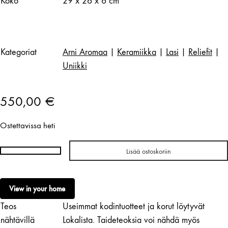
Koko
29 x 26 x 6 cm
Kategoriat
Arni Aromaa
|
Keramiikka
|
Lasi
|
Reliefit
|
Uniikki
550,00
€
Ostettavissa heti
Lisää ostoskoriin
Arni
Aromaa
|
View in your home
Suo
Teos
Useimmat kodintuotteet ja korut löytyvät
(keskikoko
turkoosi)
nähtävillä
Lokalista. Taideteoksia voi nähdä myös