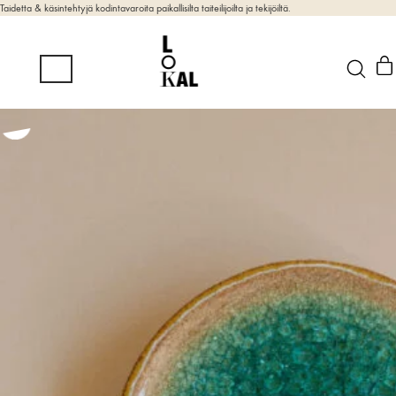
Taidetta & käsintehtyjä kodintavaroita paikallisilta taiteilijoilta ja tekijöiltä.