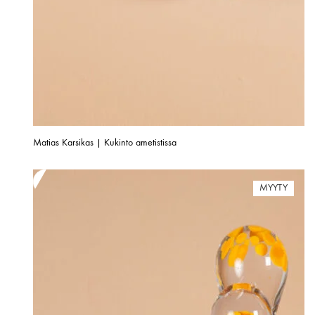
Matias Karsikas | Kukinto ametistissa
MYYTY