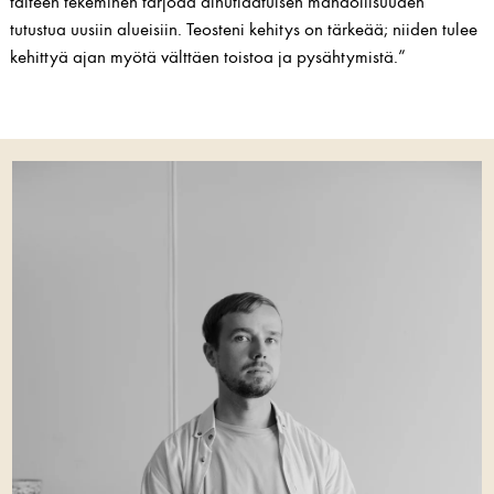
taiteen tekeminen tarjoaa ainutlaatuisen mahdollisuuden
tutustua uusiin alueisiin. Teosteni kehitys on tärkeää; niiden tulee
kehittyä ajan myötä välttäen toistoa ja pysähtymistä.”