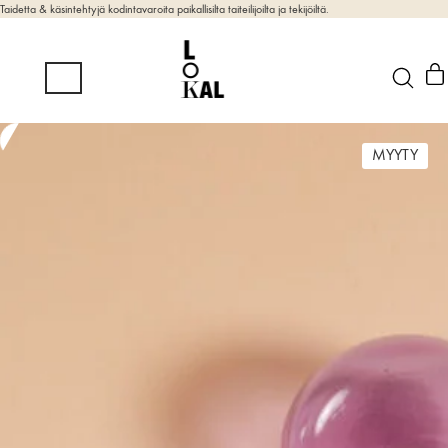
Taidetta & käsintehtyjä kodintavaroita paikallisilta taiteilijoilta ja tekijöiltä.
MYYTY