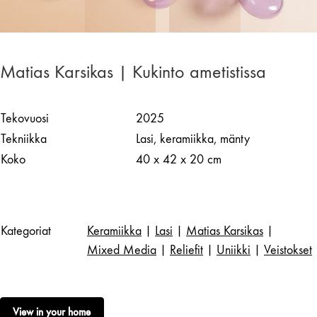
Matias Karsikas | Kukinto ametistissa
Tekovuosi
2025
Tekniikka
Lasi, keramiikka, mänty
Koko
40 x 42 x 20 cm
Kategoriat
Keramiikka
|
Lasi
|
Matias Karsikas
|
Mixed Media
|
Reliefit
|
Uniikki
|
Veistokset
View in your home