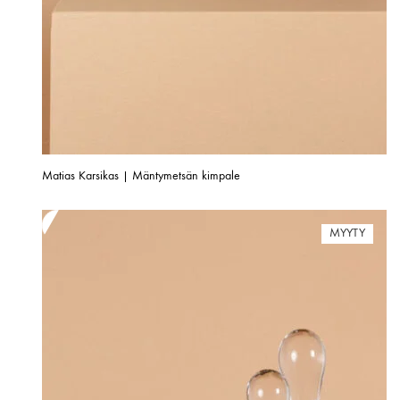
Matias Karsikas | Mäntymetsän kimpale
MYYTY