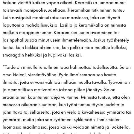
haluan viettää kaiken vapaa-aikani. Keramiikka lumoaa minut
toistuvasti monipuolisuudellaan. Keramiikan tutkiminen tuntuu
kuin navigoisit monimutkaisessa maastossa, joka on täynnä
loputtomia mahdollisuuksia. Lasilla ja keramiikalla on minusta
melkein maaginen tunne. Keraamisen uunin avaaminen tai
lasinpuhallus saa minut usein ihmettelemään. Joskus työskentely
tuntuu kuin leikkisi alkemistia, kun pelkkä maa muuttuu kullaksi,
smaragdin hehkuksi ja kuplivaksi lasiksi.
“Taide on minulle runollinen tapa hahmottaa todellisuutta. Se on
oma kieleni, viestintäväline. Pyrin ilmaisemaan sen kautta
ilmiöitä, joita ei voisi välittää millään muulla tavalla. Työvoiman
ja ammatillisen motivaation takana piilee jännitys. Se on
eräänlainen käänteinen déjà vu -tunne. Minusta tuntuu, että olen
menossa oikeaan suuntaan, kun työni tuntuu täysin uudelta ja
jännittävältä, sellaiselta, jota en vielä alkuvaiheessa ymmärrä tai
ymmärrä, mutta joka saa sydämeni sykkimään. Ihmismielen
luomassa maailmassa, jossa kaikki voidaan nimetä ja luokitella,