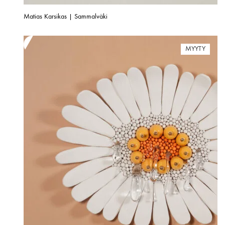
Matias Karsikas | Sammalväki
MYYTY