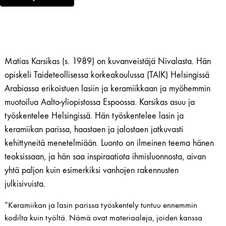
Matias Karsikas (s. 1989) on kuvanveistäjä Nivalasta. Hän
opiskeli Taideteollisessa korkeakoulussa (TAIK) Helsingissä
Arabiassa erikoistuen lasiin ja keramiikkaan ja myöhemmin
muotoilua Aalto-yliopistossa Espoossa. Karsikas asuu ja
työskentelee Helsingissä. Hän työskentelee lasin ja
keramiikan parissa, haastaen ja jalostaen jatkuvasti
kehittyneitä ​​menetelmiään. Luonto on ilmeinen teema hänen
teoksissaan, ja hän saa inspiraatiota ihmisluonnosta, aivan
yhtä paljon kuin esimerkiksi vanhojen rakennusten
julkisivuista.
”Keramiikan ja lasin parissa työskentely tuntuu ennemmin
kodilta kuin työltä. Nämä ovat materiaaleja, joiden kanssa