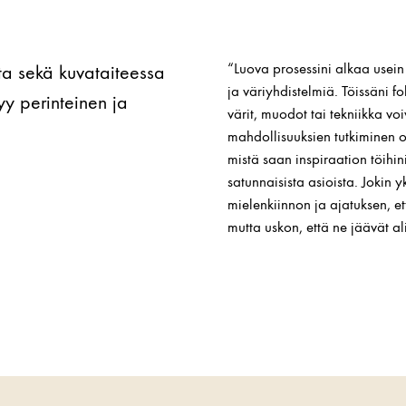
“Luova prosessini alkaa usein 
usta sekä kuvataiteessa
ja väriyhdistelmiä. Töissäni f
tyy perinteinen ja
värit, muodot tai tekniikka v
mahdollisuuksien tutkiminen on
mistä saan inspiraation töihin
satunnaisista asioista. Jokin 
mielenkiinnon ja ajatuksen, e
mutta uskon, että ne jäävät alit