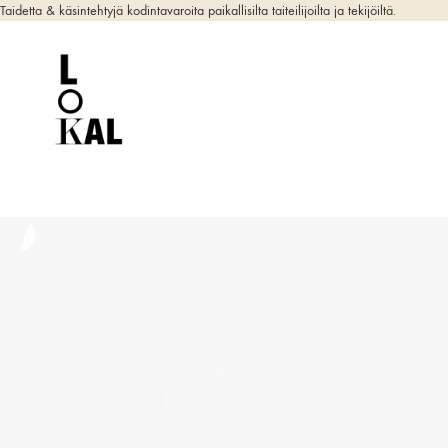
Taidetta & käsintehtyjä kodintavaroita paikallisilta taiteilijoilta ja tekijöiltä.