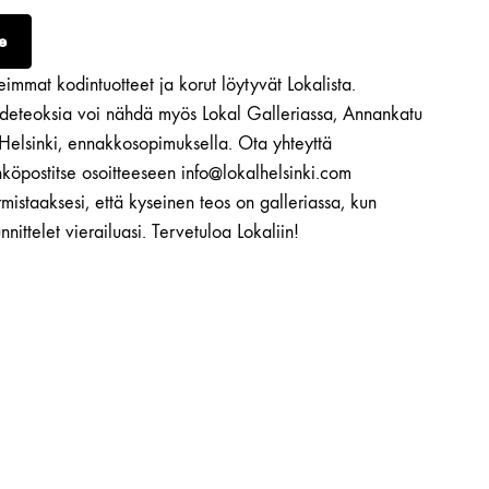
e
immat kodintuotteet ja korut löytyvät Lokalista.
ideteoksia voi nähdä myös Lokal Galleriassa, Annankatu
 Helsinki, ennakkosopimuksella. Ota yhteyttä
köpostitse osoitteeseen info@lokalhelsinki.com
mistaaksesi, että kyseinen teos on galleriassa, kun
nnittelet vierailuasi. Tervetuloa Lokaliin!