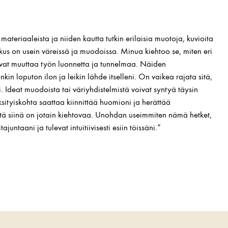
materiaaleista ja niiden kautta tutkin erilaisia muotoja, kuvioita
okus on usein väreissä ja muodoissa. Minua kiehtoo se, miten eri
oivat muuttaa työn luonnetta ja tunnelmaa. Näiden
kin loputon ilon ja leikin lähde itselleni. On vaikea rajata sitä,
i. Ideat muodoista tai väriyhdistelmistä voivat syntyä täysin
yksityiskohta saattaa kiinnittää huomioni ja herättää
ttä siinä on jotain kiehtovaa. Unohdan useimmiten nämä hetket,
ajuntaani ja tulevat intuitiivisesti esiin töissäni.”