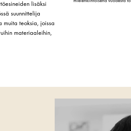
mielenkiintoisena vuodesta t
töesineiden lisäksi
ssä suunnittelija
 muita teoksia, joissa
tuihin materiaaleihin,