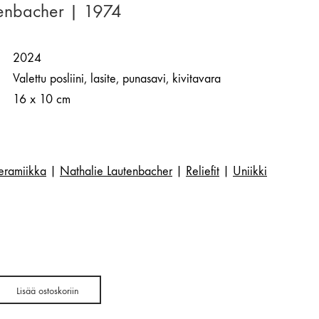
tenbacher | 1974
2024
Valettu posliini, lasite, punasavi, kivitavara
16 x 10 cm
eramiikka
|
Nathalie Lautenbacher
|
Reliefit
|
Uniikki
Lisää ostoskoriin