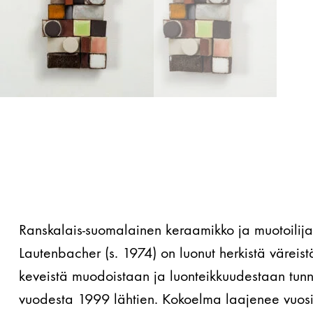
Ranskalais-suomalainen keraamikko ja muotoilij
Lautenbacher (s. 1974) on luonut herkistä väreist
keveistä muodoistaan ja luonteikkuudestaan tunne
vuodesta 1999 lähtien. Kokoelma laajenee vuosi 