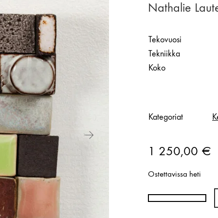
Nathalie Lau
Tekovuosi
Tekniikka
Koko
Kategoriat
K
1 250,00
€
Ostettavissa heti
Nathalie
Lautenbacher