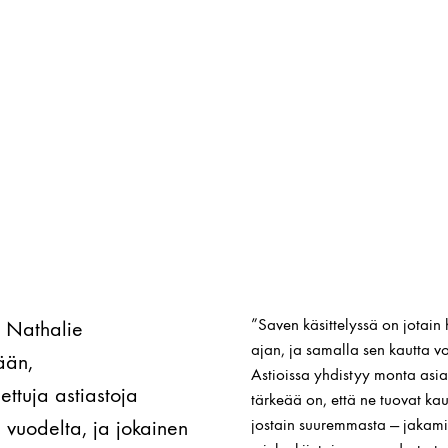
”Saven käsittelyssä on jotain
a Nathalie
ajan, ja samalla sen kautta v
ään,
Astioissa yhdistyy monta asia
ttuja astiastoja
tärkeää on, että ne tuovat ka
vuodelta, ja jokainen
jostain suuremmasta — jakamis