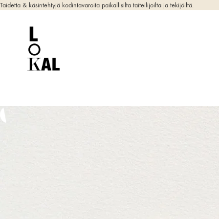
Taidetta & käsintehtyjä kodintavaroita paikallisilta taiteilijoilta ja tekijöiltä.