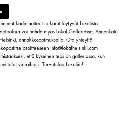
e
immat kodintuotteet ja korut löytyvät Lokalista.
ideteoksia voi nähdä myös Lokal Galleriassa, Annankatu
 Helsinki, ennakkosopimuksella. Ota yhteyttä
köpostitse osoitteeseen info@lokalhelsinki.com
mistaaksesi, että kyseinen teos on galleriassa, kun
nnittelet vierailuasi. Tervetuloa Lokaliin!