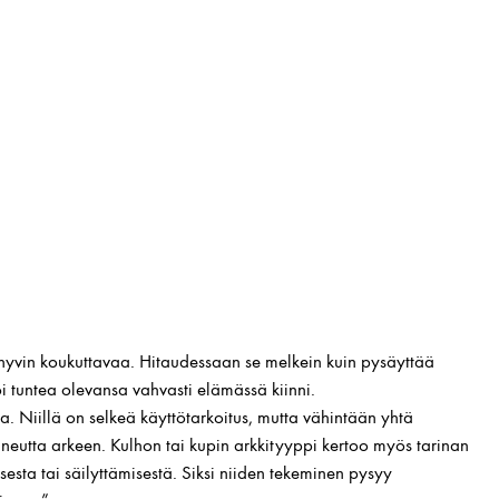
 hyvin koukuttavaa. Hitaudessaan se melkein kuin pysäyttää
oi tuntea olevansa vahvasti elämässä kiinni.
a. Niillä on selkeä käyttötarkoitus, mutta vähintään yhtä
uneutta arkeen. Kulhon tai kupin arkkityyppi kertoo myös tarinan
esta tai säilyttämisestä. Siksi niiden tekeminen pysyy