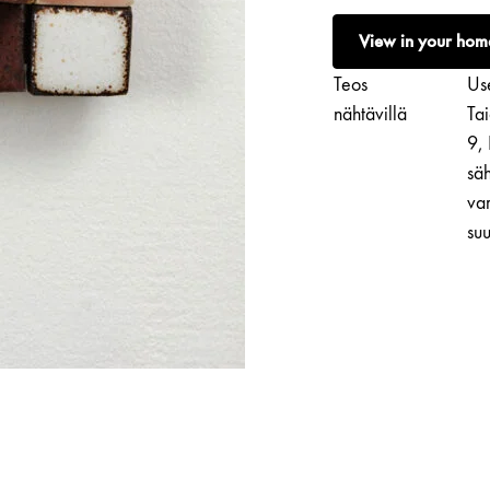
|
View in your hom
1974
määrä
Teos
Use
nähtävillä
Ta
9,
säh
var
suu