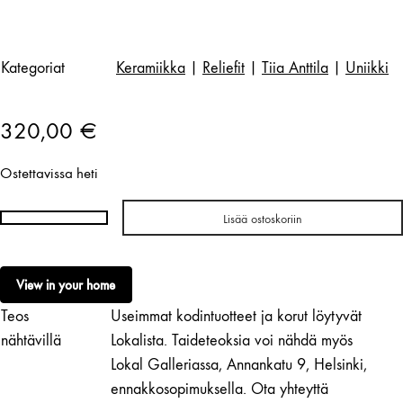
Kategoriat
Keramiikka
|
Reliefit
|
Tiia Anttila
|
Uniikki
320,00
€
Ostettavissa heti
Lisää ostoskoriin
Tiia
Anttila
|
View in your home
Papukaijakala
Teos
Useimmat kodintuotteet ja korut löytyvät
määrä
nähtävillä
Lokalista. Taideteoksia voi nähdä myös
Lokal Galleriassa, Annankatu 9, Helsinki,
ennakkosopimuksella. Ota yhteyttä