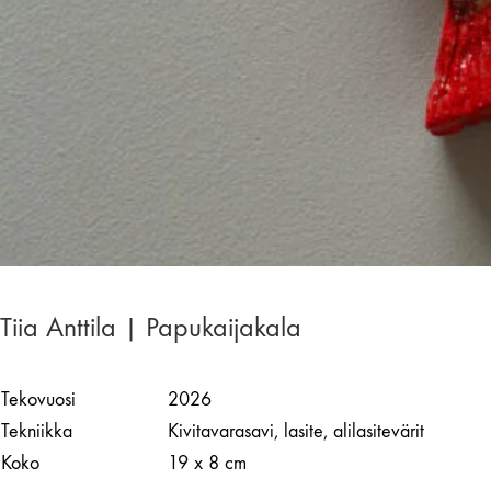
Tiia Anttila | Papukaijakala
Tekovuosi
2026
Tekniikka
Kivitavarasavi, lasite, alilasitevärit
Koko
19 x 8 cm