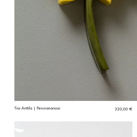
Tiia Anttila | Perunanarsissi
320,00
€