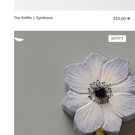
Tiia Anttila | Symbioosi
320,00
€
MYYTY