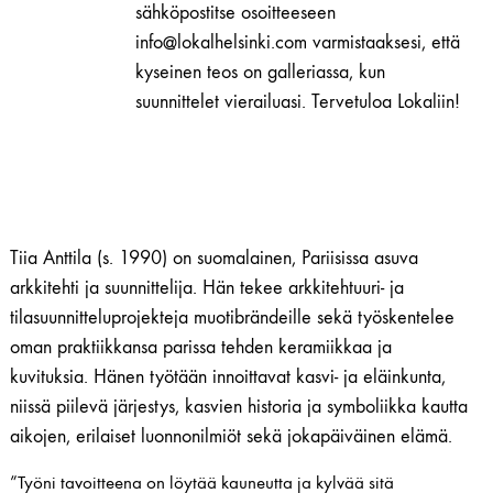
sähköpostitse osoitteeseen
info@lokalhelsinki.com varmistaaksesi, että
kyseinen teos on galleriassa, kun
suunnittelet vierailuasi. Tervetuloa Lokaliin!
Tiia Anttila (s. 1990) on suomalainen, Pariisissa asuva
arkkitehti ja suunnittelija. Hän tekee arkkitehtuuri- ja
tilasuunnitteluprojekteja muotibrändeille sekä työskentelee
oman praktiikkansa parissa tehden keramiikkaa ja
kuvituksia. Hänen työtään innoittavat kasvi- ja eläinkunta,
niissä piilevä järjestys, kasvien historia ja symboliikka kautta
aikojen, erilaiset luonnonilmiöt sekä jokapäiväinen elämä.
”Työni tavoitteena on löytää kauneutta ja kylvää sitä