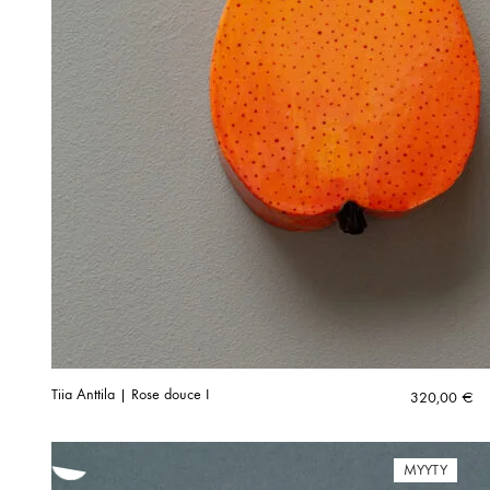
Tiia Anttila | Rose douce I
320,00
€
MYYTY