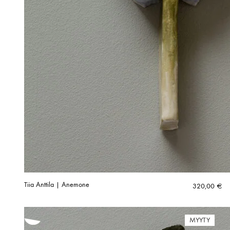
Tiia Anttila | Anemone
320,00
€
MYYTY