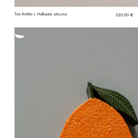
Tiia Anttila | Halkaistu sitruuna
320,00
€