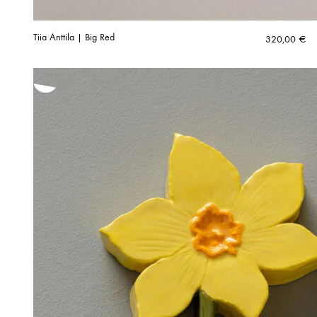
Tiia Anttila | Big Red
320,00
€