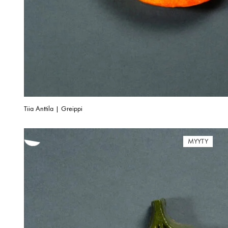
Tiia Anttila | Greippi
MYYTY