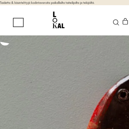
Taidetta & käsintehtyjä kodintavaroita paikallisilta taiteilijoilta ja tekijöiltä.