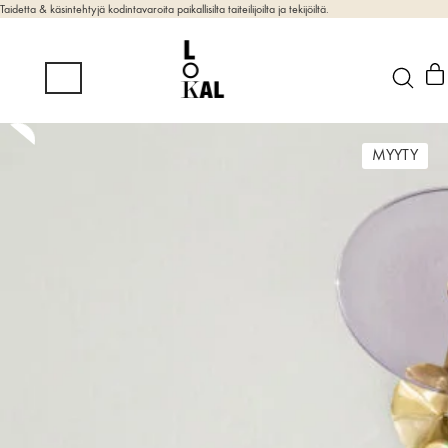
Taidetta & käsintehtyjä kodintavaroita paikallisilta taiteilijoilta ja tekijöiltä.
MYYTY