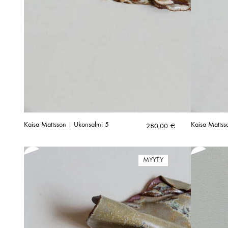
Kaisa Mattsson | Ukonsalmi 5
Kaisa Mattss
280,00
€
MYYTY