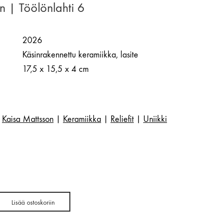
n | Töölönlahti 6
2026
Käsinrakennettu keramiikka, lasite
17,5 x 15,5 x 4 cm
Kaisa Mattsson
|
Keramiikka
|
Reliefit
|
Uniikki
Lisää ostoskoriin