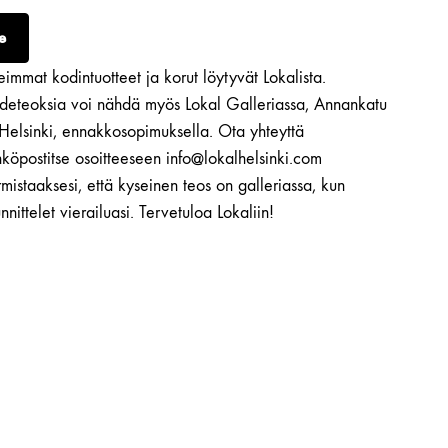
e
immat kodintuotteet ja korut löytyvät Lokalista.
ideteoksia voi nähdä myös Lokal Galleriassa, Annankatu
 Helsinki, ennakkosopimuksella. Ota yhteyttä
köpostitse osoitteeseen info@lokalhelsinki.com
mistaaksesi, että kyseinen teos on galleriassa, kun
nnittelet vierailuasi. Tervetuloa Lokaliin!