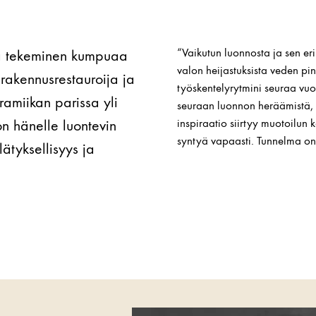
“Vaikutun luonnosta ja sen eri
onka tekeminen kumpuaa
valon heijastuksista veden p
rakennusrestauroija ja
työskentelyrytmini seuraa vuo
ramiikan parissa yli
seuraan luonnon heräämistä, ke
 hänelle luontevin
inspiraatio siirtyy muotoilun k
syntyä vapaasti. Tunnelma on
ätyksellisyys ja