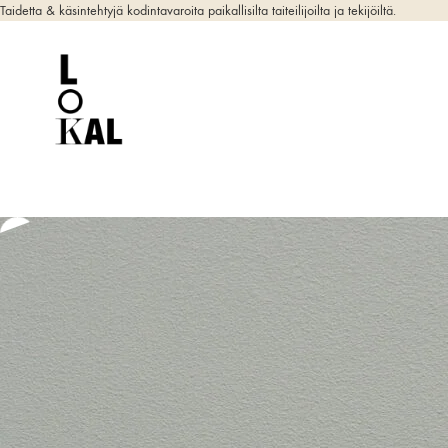
Taidetta & käsintehtyjä kodintavaroita paikallisilta taiteilijoilta ja tekijöiltä.