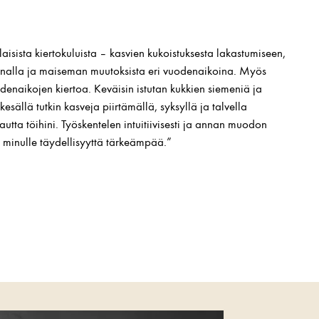
laisista kiertokuluista – kasvien kukoistuksesta lakastumiseen,
innalla ja maiseman muutoksista eri vuodenaikoina. Myös
denaikojen kiertoa. Keväisin istutan kukkien siemeniä ja
sällä tutkin kasveja piirtämällä, syksyllä ja talvella
autta töihini. Työskentelen intuitiivisesti ja annan muodon
 minulle täydellisyyttä tärkeämpää.”