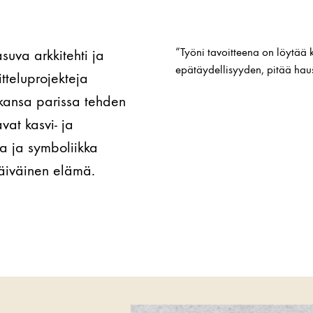
”Työni tavoitteena on löytää 
asuva arkkitehti ja
epätäydellisyyden, pitää haus
itteluprojekteja
kkansa parissa tehden
vat kasvi- ja
ria ja symboliikka
päiväinen elämä.