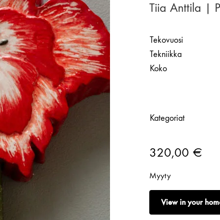
Tiia Anttila |
Tekovuosi
Tekniikka
Koko
Kategoriat
320,00
€
Myyty
View in your hom