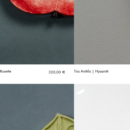
 Rosette
Tiia Anttila | Hyasintti
320,00
€