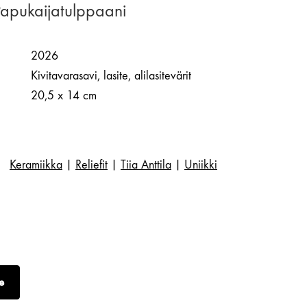
 Papukaijatulppaani
2026
Kivitavarasavi, lasite, alilasitevärit
20,5 x 14 cm
Keramiikka
|
Reliefit
|
Tiia Anttila
|
Uniikki
e