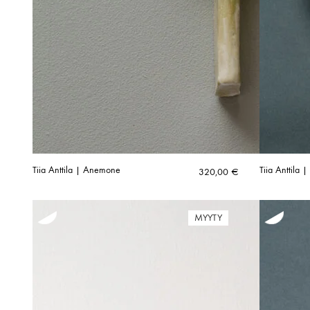
Tiia Anttila | Anemone
Tiia Anttila |
320,00
€
MYYTY