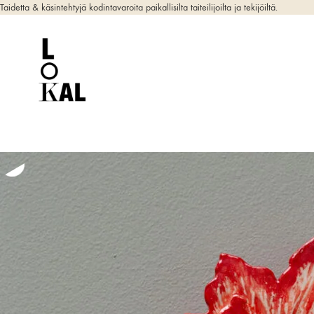
Taidetta & käsintehtyjä kodintavaroita paikallisilta taiteilijoilta ja tekijöiltä.