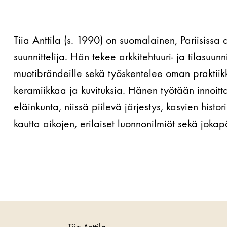
Tiia Anttila (s. 1990) on suomalainen, Pariisissa 
suunnittelija. Hän tekee arkkitehtuuri- ja tilasuunn
muotibrändeille sekä työskentelee oman praktii
keramiikkaa ja kuvituksia. Hänen työtään innoitta
eläinkunta, niissä piilevä järjestys, kasvien histo
kautta aikojen, erilaiset luonnonilmiöt sekä joka