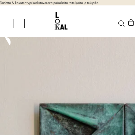
Taidetta & käsintehtyjä kodintavaroita paikallisilta taiteilijoilta ja tekijöiltä.