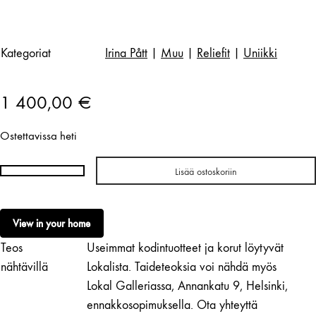
Kategoriat
Irina Pått
|
Muu
|
Reliefit
|
Uniikki
1 400,00
€
Ostettavissa heti
Lisää ostoskoriin
Irina
Pått
|
View in your home
Letters
Teos
Useimmat kodintuotteet ja korut löytyvät
Are
Telling,
nähtävillä
Lokalista. Taideteoksia voi nähdä myös
4
Lokal Galleriassa, Annankatu 9, Helsinki,
Elements
ennakkosopimuksella. Ota yhteyttä