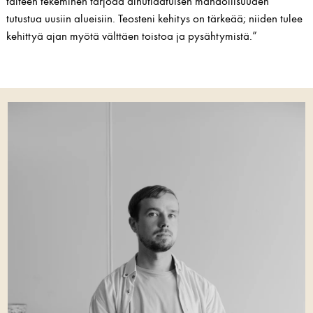
taiteen tekeminen tarjoaa ainutlaatuisen mahdollisuuden
tutustua uusiin alueisiin. Teosteni kehitys on tärkeää; niiden tulee
kehittyä ajan myötä välttäen toistoa ja pysähtymistä.”