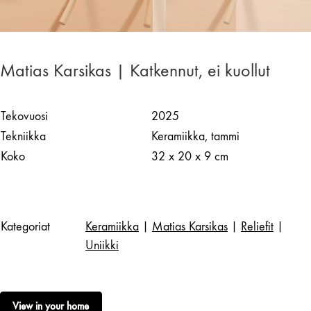
Matias Karsikas | Katkennut, ei kuollut
Tekovuosi
2025
Tekniikka
Keramiikka, tammi
Koko
32 x 20 x 9 cm
Kategoriat
Keramiikka
|
Matias Karsikas
|
Reliefit
|
Uniikki
View in your home