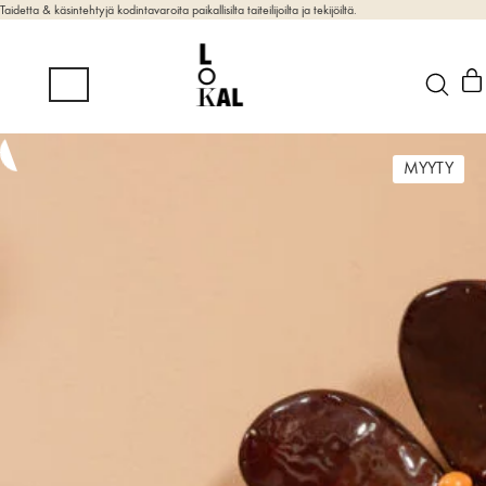
Taidetta & käsintehtyjä kodintavaroita paikallisilta taiteilijoilta ja tekijöiltä.
MYYTY