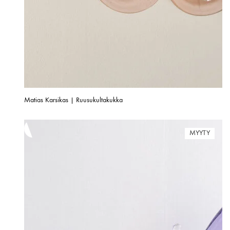
Matias Karsikas | Ruusukultakukka
MYYTY