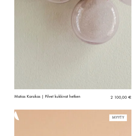
Matias Karsikas | Pilvet kukkivat hetken
2 100,00
€
MYYTY