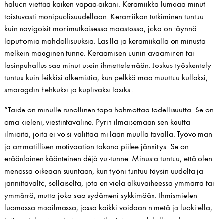
haluan viettää kaiken vapaa-aikani. Keramiikka lumoaa minut
toistuvasti monipuolisuudellaan. Keramiikan tutkiminen tuntuu
kuin navigoisit monimutkaisessa maastossa, joka on täynnä
loputtomia mahdollisuuksia. Lasilla ja keramiikalla on minusta
melkein maaginen tunne. Keraamisen uunin avaaminen tai
lasinpuhallus saa minut usein ihmettelemään. Joskus työskentely
tuntuu kuin leikkisi alkemistia, kun pelkkä maa muuttuu kullaksi,
smaragdin hehkuksi ja kuplivaksi lasiksi.
“Taide on minulle runollinen tapa hahmottaa todellisuutta. Se on
oma kieleni, viestintäväline. Pyrin ilmaisemaan sen kautta
ilmiöitä, joita ei voisi välittää millään muulla tavalla. Työvoiman
ja ammatillisen motivaation takana piilee jännitys. Se on
eräänlainen käänteinen déjà vu -tunne. Minusta tuntuu, että olen
menossa oikeaan suuntaan, kun työni tuntuu täysin uudelta ja
jännittävältä, sellaiselta, jota en vielä alkuvaiheessa ymmärrä tai
ymmärrä, mutta joka saa sydämeni sykkimään. Ihmismielen
luomassa maailmassa, jossa kaikki voidaan nimetä ja luokitella,