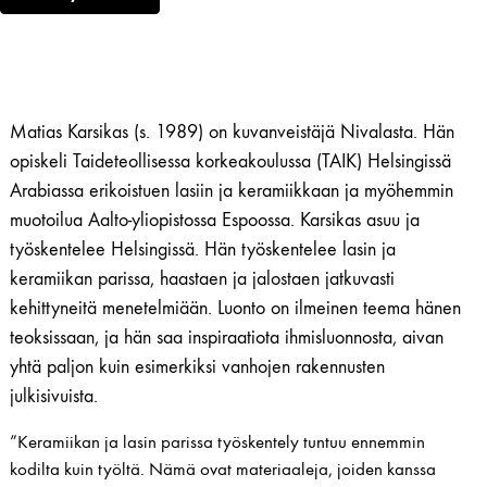
Matias Karsikas (s. 1989) on kuvanveistäjä Nivalasta. Hän
opiskeli Taideteollisessa korkeakoulussa (TAIK) Helsingissä
Arabiassa erikoistuen lasiin ja keramiikkaan ja myöhemmin
muotoilua Aalto-yliopistossa Espoossa. Karsikas asuu ja
työskentelee Helsingissä. Hän työskentelee lasin ja
keramiikan parissa, haastaen ja jalostaen jatkuvasti
kehittyneitä ​​menetelmiään. Luonto on ilmeinen teema hänen
teoksissaan, ja hän saa inspiraatiota ihmisluonnosta, aivan
yhtä paljon kuin esimerkiksi vanhojen rakennusten
julkisivuista.
”Keramiikan ja lasin parissa työskentely tuntuu ennemmin
kodilta kuin työltä. Nämä ovat materiaaleja, joiden kanssa