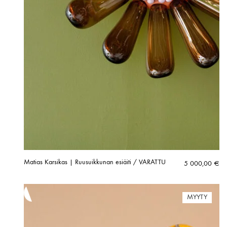
Matias Karsikas | Ruusuikkunan esiäiti / VARATTU
5 000,00
€
MYYTY