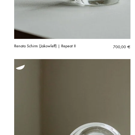
Renata Schirm (Jakowleff) | Repeat II
700,00
€