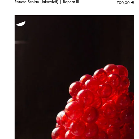
Renata Schirm (Jakowleff) | Repeat III
700,00
€