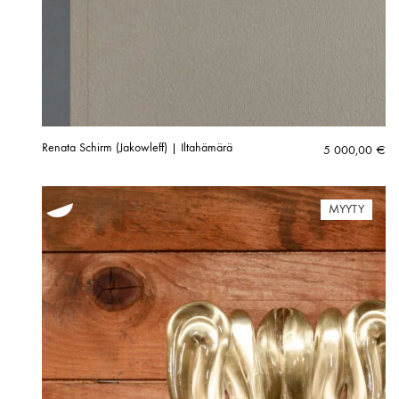
Renata Schirm (Jakowleff) | Iltahämärä
5 000,00
€
MYYTY