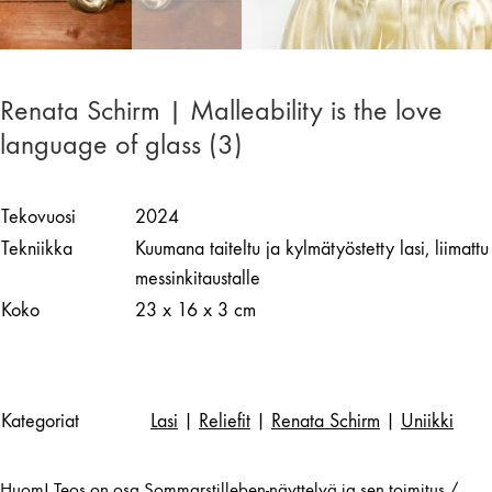
Renata Schirm | Malleability is the love
language of glass (3)
Tekovuosi
2024
Tekniikka
Kuumana taiteltu ja kylmätyöstetty lasi, liimattu
messinkitaustalle
Koko
23 x 16 x 3 cm
Kategoriat
Lasi
|
Reliefit
|
Renata Schirm
|
Uniikki
Huom! Teos on osa Sommarstilleben-näyttelyä ja sen toimitus /