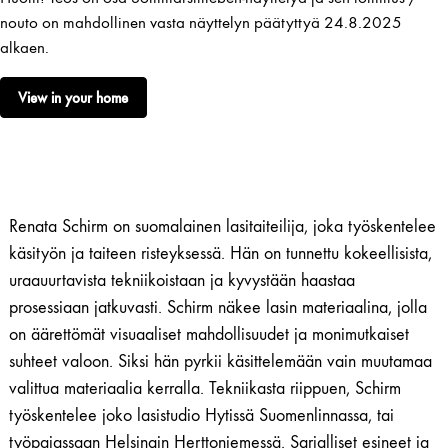
nouto on mahdollinen vasta näyttelyn päätyttyä 24.8.2025
alkaen.
View in your home
Renata Schirm on suomalainen lasitaiteilija, joka työskentelee
käsityön ja taiteen risteyksessä. Hän on tunnettu kokeellisista,
uraauurtavista tekniikoistaan ja kyvystään haastaa
prosessiaan jatkuvasti. Schirm näkee lasin materiaalina, jolla
on äärettömät visuaaliset mahdollisuudet ja monimutkaiset
suhteet valoon. Siksi hän pyrkii käsittelemään vain muutamaa
valittua materiaalia kerralla. Tekniikasta riippuen, Schirm
työskentelee joko lasistudio Hytissä Suomenlinnassa, tai
työpajassaan Helsingin Herttoniemessä. Sarjalliset esineet ja