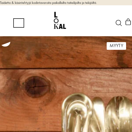
Taidetta & käsintehtyjä kodintavaroita paikallisilta taiteilijoilta ja tekijöiltä.
MYYTY