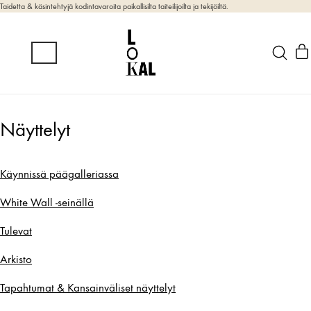
Taidetta & käsintehtyjä kodintavaroita paikallisilta taiteilijoilta ja tekijöiltä.
Näyttelyt
Käynnissä päägalleriassa
White Wall -seinällä
Tulevat
Arkisto
Tapahtumat & Kansainväliset näyttelyt