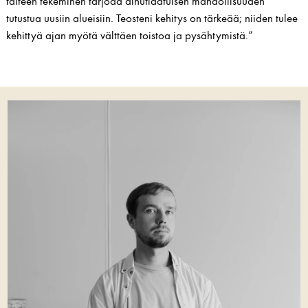
taiteen tekeminen tarjoaa ainutlaatuisen mahdollisuuden
tutustua uusiin alueisiin. Teosteni kehitys on tärkeää; niiden tulee
kehittyä ajan myötä välttäen toistoa ja pysähtymistä.”