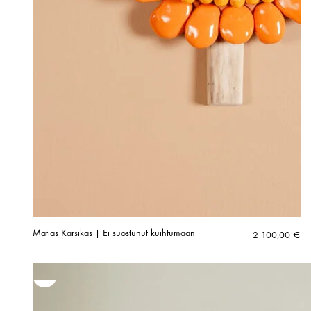
Matias Karsikas | Ei suostunut kuihtumaan
2 100,00
€