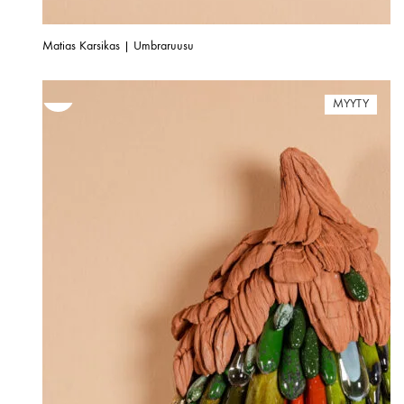
Matias Karsikas | Umbraruusu
MYYTY