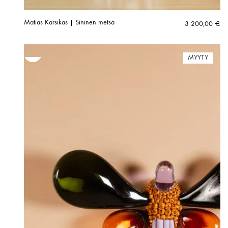
Matias Karsikas | Sininen metsä
3 200,00
€
MYYTY