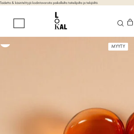
Taidetta & käsintehtyjä kodintavaroita paikallisilta taiteilijoilta ja tekijöiltä.
MYYTY