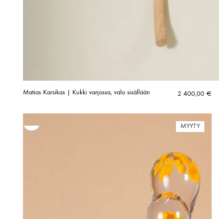
Matias Karsikas | Kukki varjossa, valo sisällään
2 400,00
€
MYYTY