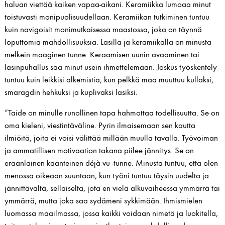
haluan viettää kaiken vapaa-aikani. Keramiikka lumoaa minut
toistuvasti monipuolisuudellaan. Keramiikan tutkiminen tuntuu
kuin navigoisit monimutkaisessa maastossa, joka on täynnä
loputtomia mahdollisuuksia. Lasilla ja keramiikalla on minusta
melkein maaginen tunne. Keraamisen uunin avaaminen tai
lasinpuhallus saa minut usein ihmettelemään. Joskus työskentely
tuntuu kuin leikkisi alkemistia, kun pelkkä maa muuttuu kullaksi,
smaragdin hehkuksi ja kuplivaksi lasiksi.
“Taide on minulle runollinen tapa hahmottaa todellisuutta. Se on
oma kieleni, viestintäväline. Pyrin ilmaisemaan sen kautta
ilmiöitä, joita ei voisi välittää millään muulla tavalla. Työvoiman
ja ammatillisen motivaation takana piilee jännitys. Se on
eräänlainen käänteinen déjà vu -tunne. Minusta tuntuu, että olen
menossa oikeaan suuntaan, kun työni tuntuu täysin uudelta ja
jännittävältä, sellaiselta, jota en vielä alkuvaiheessa ymmärrä tai
ymmärrä, mutta joka saa sydämeni sykkimään. Ihmismielen
luomassa maailmassa, jossa kaikki voidaan nimetä ja luokitella,