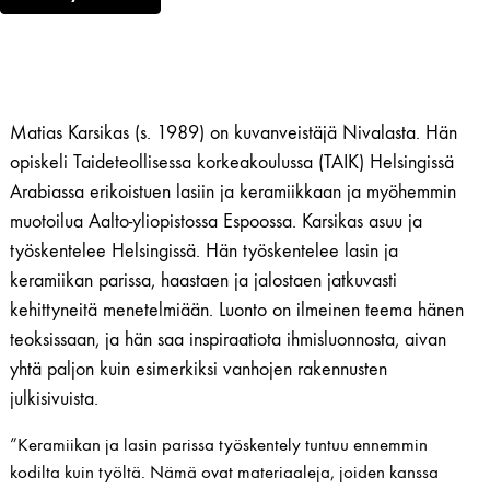
Matias Karsikas (s. 1989) on kuvanveistäjä Nivalasta. Hän
opiskeli Taideteollisessa korkeakoulussa (TAIK) Helsingissä
Arabiassa erikoistuen lasiin ja keramiikkaan ja myöhemmin
muotoilua Aalto-yliopistossa Espoossa. Karsikas asuu ja
työskentelee Helsingissä. Hän työskentelee lasin ja
keramiikan parissa, haastaen ja jalostaen jatkuvasti
kehittyneitä ​​menetelmiään. Luonto on ilmeinen teema hänen
teoksissaan, ja hän saa inspiraatiota ihmisluonnosta, aivan
yhtä paljon kuin esimerkiksi vanhojen rakennusten
julkisivuista.
”Keramiikan ja lasin parissa työskentely tuntuu ennemmin
kodilta kuin työltä. Nämä ovat materiaaleja, joiden kanssa