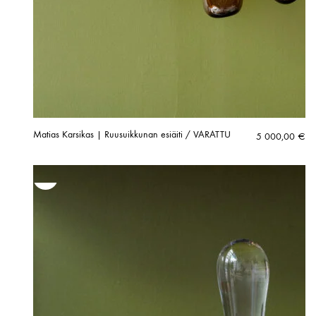
Matias Karsikas | Ruusuikkunan esiäiti / VARATTU
5 000,00
€