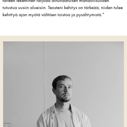
taiteen tekeminen tarjoaa ainutlaatuisen mahdollisuuden
tutustua uusiin alueisiin. Teosteni kehitys on tärkeää; niiden tulee
kehittyä ajan myötä välttäen toistoa ja pysähtymistä.”