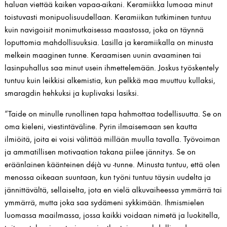
haluan viettää kaiken vapaa-aikani. Keramiikka lumoaa minut
toistuvasti monipuolisuudellaan. Keramiikan tutkiminen tuntuu
kuin navigoisit monimutkaisessa maastossa, joka on täynnä
loputtomia mahdollisuuksia. Lasilla ja keramiikalla on minusta
melkein maaginen tunne. Keraamisen uunin avaaminen tai
lasinpuhallus saa minut usein ihmettelemään. Joskus työskentely
tuntuu kuin leikkisi alkemistia, kun pelkkä maa muuttuu kullaksi,
smaragdin hehkuksi ja kuplivaksi lasiksi.
“Taide on minulle runollinen tapa hahmottaa todellisuutta. Se on
oma kieleni, viestintäväline. Pyrin ilmaisemaan sen kautta
ilmiöitä, joita ei voisi välittää millään muulla tavalla. Työvoiman
ja ammatillisen motivaation takana piilee jännitys. Se on
eräänlainen käänteinen déjà vu -tunne. Minusta tuntuu, että olen
menossa oikeaan suuntaan, kun työni tuntuu täysin uudelta ja
jännittävältä, sellaiselta, jota en vielä alkuvaiheessa ymmärrä tai
ymmärrä, mutta joka saa sydämeni sykkimään. Ihmismielen
luomassa maailmassa, jossa kaikki voidaan nimetä ja luokitella,