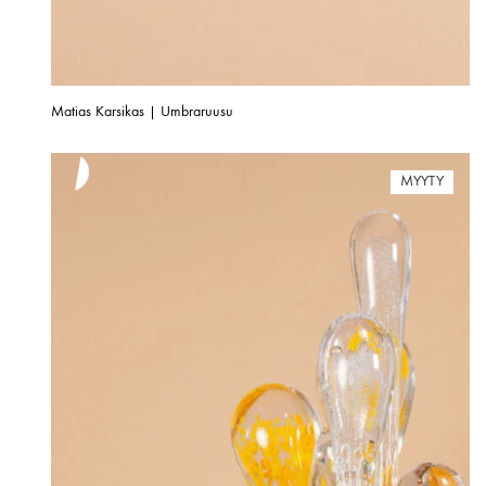
Matias Karsikas | Umbraruusu
MYYTY