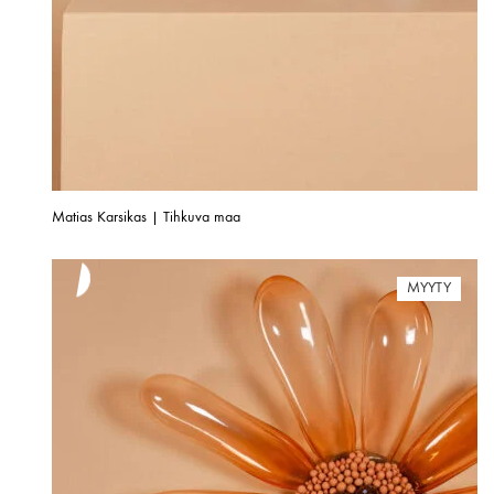
Matias Karsikas | Tihkuva maa
MYYTY