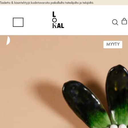
Taidetta & käsintehtyjä kodintavaroita paikallisilta taiteilijoilta ja tekijöiltä.
MYYTY