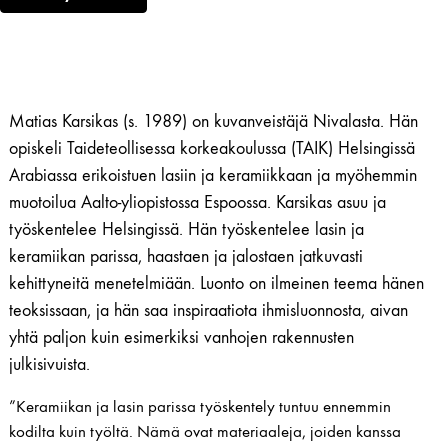
Matias Karsikas (s. 1989) on kuvanveistäjä Nivalasta. Hän
opiskeli Taideteollisessa korkeakoulussa (TAIK) Helsingissä
Arabiassa erikoistuen lasiin ja keramiikkaan ja myöhemmin
muotoilua Aalto-yliopistossa Espoossa. Karsikas asuu ja
työskentelee Helsingissä. Hän työskentelee lasin ja
keramiikan parissa, haastaen ja jalostaen jatkuvasti
kehittyneitä ​​menetelmiään. Luonto on ilmeinen teema hänen
teoksissaan, ja hän saa inspiraatiota ihmisluonnosta, aivan
yhtä paljon kuin esimerkiksi vanhojen rakennusten
julkisivuista.
”Keramiikan ja lasin parissa työskentely tuntuu ennemmin
kodilta kuin työltä. Nämä ovat materiaaleja, joiden kanssa