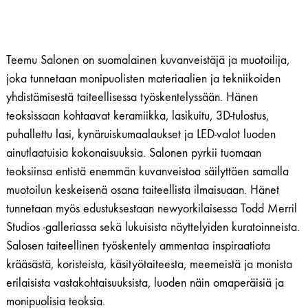
Teemu Salonen on suomalainen kuvanveistäjä ja muotoilija,
joka tunnetaan monipuolisten materiaalien ja tekniikoiden
yhdistämisestä taiteellisessa työskentelyssään. Hänen
teoksissaan kohtaavat keramiikka, lasikuitu, 3D-tulostus,
puhallettu lasi, kynäruiskumaalaukset ja LED-valot luoden
ainutlaatuisia kokonaisuuksia. Salonen pyrkii tuomaan
teoksiinsa entistä enemmän kuvanveistoa säilyttäen samalla
muotoilun keskeisenä osana taiteellista ilmaisuaan. Hänet
tunnetaan myös edustuksestaan newyorkilaisessa Todd Merril
Studios -galleriassa sekä lukuisista näyttelyiden kuratoinneista.
Salosen taiteellinen työskentely ammentaa inspiraatiota
krääsästä, koristeista, käsityötaiteesta, meemeistä ja monista
erilaisista vastakohtaisuuksista, luoden näin omaperäisiä ja
monipuolisia teoksia.