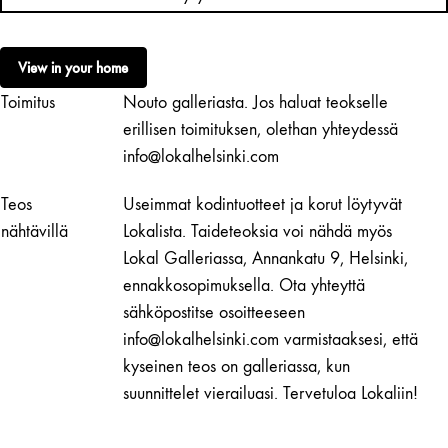
|
Licking
Leaves
View in your home
in
Toimitus
Nouto galleriasta. Jos haluat teokselle
the
Garden
erillisen toimituksen, olethan yhteydessä
määrä
info@lokalhelsinki.com
Teos
Useimmat kodintuotteet ja korut löytyvät
nähtävillä
Lokalista. Taideteoksia voi nähdä myös
Lokal Galleriassa, Annankatu 9, Helsinki,
ennakkosopimuksella. Ota yhteyttä
sähköpostitse osoitteeseen
info@lokalhelsinki.com varmistaaksesi, että
kyseinen teos on galleriassa, kun
suunnittelet vierailuasi. Tervetuloa Lokaliin!