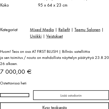
Koko
95 x 64 x 23 cm
Kategoriat
Mixed Media
|
Reliefit
|
Teemu Salonen
|
Uniikki
|
Veistokset
Huom! Teos on osa AT FIRST BLUSH | Billnäs -satelliittia
ja sen toimitus / nouto on mahdollista näyttelyn päätyttyä 23.8.20
26 alkaen.
7 000,00
€
Ostettavissa heti
Lisää ostoskoriin
Teemu
Salonen
Kysy teoksesta