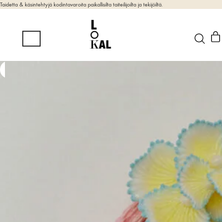
Taidetta & käsintehtyjä kodintavaroita paikallisilta taiteilijoilta ja tekijöiltä.