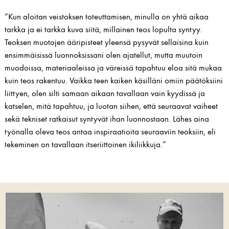
“Kun aloitan veistoksen toteuttamisen, minulla on yhtä aikaa
tarkka ja ei tarkka kuva siitä, millainen teos lopulta syntyy.
Teoksen muotojen ääripisteet yleensä pysyvät sellaisina kuin
ensimmäisissä luonnoksissani olen ajatellut, mutta muutoin
muodoissa, materiaaleissa ja väreissä tapahtuu eloa sitä mukaa
kuin teos rakentuu. Vaikka teen kaiken käsilläni omiin päätöksiini
liittyen, olen silti samaan aikaan tavallaan vain kyydissä ja
katselen, mitä tapahtuu, ja luotan siihen, että seuraavat vaiheet
sekä tekniset ratkaisut syntyvät ihan luonnostaan. Lähes aina
työnalla oleva teos antaa inspiraatioita seuraaviin teoksiin, eli
tekeminen on tavallaan itseriittoinen ikiliikkuja.”