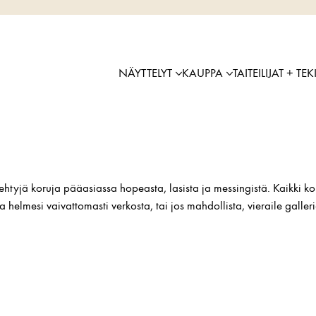
NÄYTTELYT
KAUPPA
TAITEILIJAT + TEK
ehtyjä koruja pääasiassa hopeasta, lasista ja messingistä. Kaikki kor
a helmesi vaivattomasti verkosta, tai jos mahdollista, vieraile gall