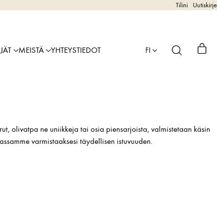
Tilini
Uutiskirje
IJÄT
MEISTÄ
YHTEYSTIEDOT
FI
ut, olivatpa ne uniikkeja tai osia piensarjoista, valmistetaan käsin
eriassamme varmistaaksesi täydellisen istuvuuden.