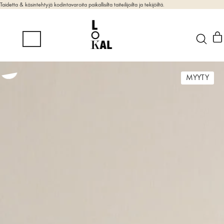
Taidetta & käsintehtyjä kodintavaroita paikallisilta taiteilijoilta ja tekijöiltä.
MYYTY