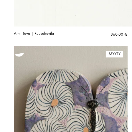
Armi Teva | Ruusuhuvila
860,00
€
MYYTY