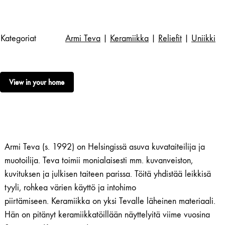
Kategoriat
Armi Teva
|
Keramiikka
|
Reliefit
|
Uniikki
View in your home
Armi Teva (s. 1992) on Helsingissä asuva kuvataiteilija ja
muotoilija. Teva toimii monialaisesti mm. kuvanveiston,
kuvituksen ja julkisen taiteen parissa. Töitä yhdistää leikkisä
tyyli, rohkea värien käyttö ja intohimo
piirtämiseen. Keramiikka on yksi Tevalle läheinen materiaali.
Hän on pitänyt keramiikkatöillään näyttelyitä viime vuosina