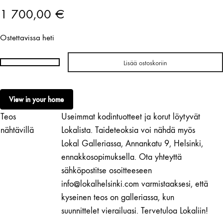
1 700,00
€
Ostettavissa heti
Lisää ostoskoriin
Sasha
Huber
|
View in your home
Sun
Teos
Useimmat kodintuotteet ja korut löytyvät
#29
määrä
nähtävillä
Lokalista. Taideteoksia voi nähdä myös
Lokal Galleriassa, Annankatu 9, Helsinki,
ennakkosopimuksella. Ota yhteyttä
sähköpostitse osoitteeseen
info@lokalhelsinki.com varmistaaksesi, että
kyseinen teos on galleriassa, kun
suunnittelet vierailuasi. Tervetuloa Lokaliin!