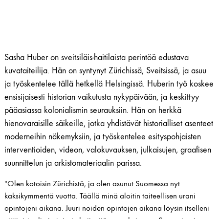
Sasha Huber on sveitsiläis-haitilaista perintöä edustava
kuvataiteilija. Hän on syntynyt Zürichissä, Sveitsissä, ja asuu
ja työskentelee tällä hetkellä Helsingissä. Huberin työ koskee
ensisijaisesti historian vaikutusta nykypäivään, ja keskittyy
pääasiassa kolonialismin seurauksiin. Hän on herkkä
hienovaraisille säikeille, jotka yhdistävät historialliset asenteet
moderneihin näkemyksiin, ja työskentelee esityspohjaisten
interventioiden, videon, valokuvauksen, julkaisujen, graafisen
suunnittelun ja arkistomateriaalin parissa.
"Olen kotoisin Zürichistä, ja olen asunut Suomessa nyt
kaksikymmentä vuotta. Täällä minä aloitin taiteellisen urani
opintojeni aikana. Juuri noiden opintojen aikana löysin itselleni