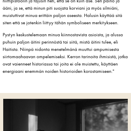
niittipistoolin ja tajusin heti, että se on kuin ase. Sen paino ja
ääni, ja se, että minun piti suojata korviani ja myös silmiäni,
muistuttivat minua erittäin paljon aseesta. Halusin käyttää sitä
siten että se jotenkin liittyy tähän symboliseen merkitykseen.
Pystyn keskustelemaan minua kiinnostavista asioista, ja alussa
puhuin paljon äitini perinnöstä tai siitä, mistä äitini tulee, eli
Haitista. Niinpä nidonta menetelmänä muuttui ampumisesta
siirtomaahaavan ompelemiseksi. Kerron tarinoita ihmisistä, jotka
ovat vaienneet historiassa tai joita ei ole muistettu, käyttäen
energiaani enemmän noiden historioiden korostamiseen."