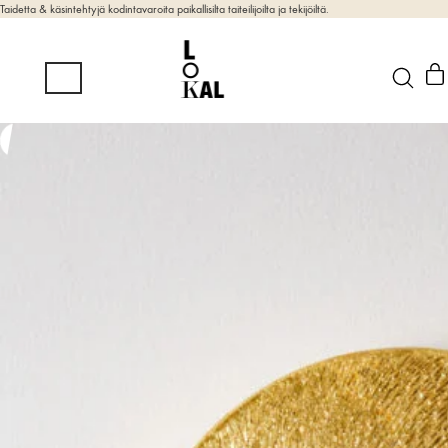
Taidetta & käsintehtyjä kodintavaroita paikallisilta taiteilijoilta ja tekijöiltä.