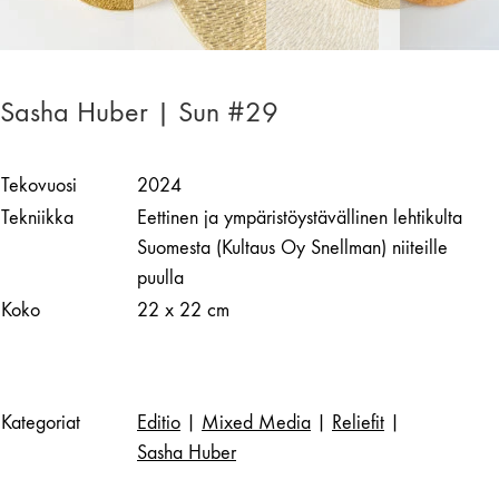
Sasha Huber | Sun #29
Tekovuosi
2024
Tekniikka
Eettinen ja ympäristöystävällinen lehtikulta
Suomesta (Kultaus Oy Snellman) niiteille
puulla
Koko
22 x 22 cm
Kategoriat
Editio
|
Mixed Media
|
Reliefit
|
Sasha Huber