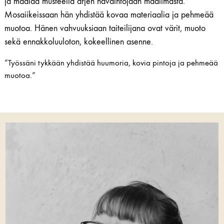
ja maalaa musteella arjen havaintojaan maailmasta.
Mosaiikeissaan hän yhdistää kovaa materiaalia ja pehmeää
muotoa. Hänen vahvuuksiaan taiteilijana ovat värit, muoto
sekä ennakkoluuloton, kokeellinen asenne.
”Työssäni tykkään yhdistää huumoria, kovia pintoja ja pehmeää
muotoa.”