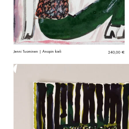
Jenni Tuominen | Anopin kieli
240,00
€