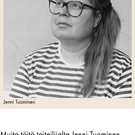
Jenni Tuominen
Muita töitä taiteilijalta Jenni Tuominen