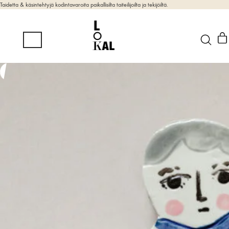
Taidetta & käsintehtyjä kodintavaroita paikallisilta taiteilijoilta ja tekijöiltä.