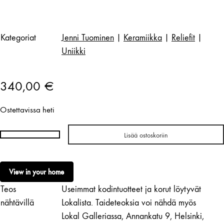
Kategoriat
Jenni Tuominen
|
Keramiikka
|
Reliefit
|
Uniikki
340,00
€
Ostettavissa heti
Lisää ostoskoriin
Jenni
Tuominen
|
View in your home
Pikku
Teos
Useimmat kodintuotteet ja korut löytyvät
seilori
määrä
nähtävillä
Lokalista. Taideteoksia voi nähdä myös
Lokal Galleriassa, Annankatu 9, Helsinki,