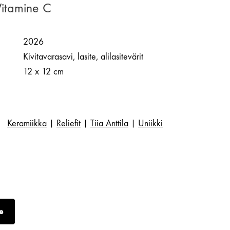
 Vitamine C
2026
Kivitavarasavi, lasite, alilasitevärit
12 x 12 cm
Keramiikka
|
Reliefit
|
Tiia Anttila
|
Uniikki
e