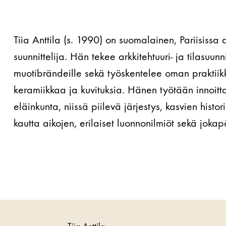
Tiia Anttila (s. 1990) on suomalainen, Pariisissa 
suunnittelija. Hän tekee arkkitehtuuri- ja tilasuunn
muotibrändeille sekä työskentelee oman praktii
keramiikkaa ja kuvituksia. Hänen työtään innoitta
eläinkunta, niissä piilevä järjestys, kasvien histo
kautta aikojen, erilaiset luonnonilmiöt sekä joka