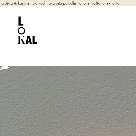
Taidetta & käsintehtyjä kodintavaroita paikallisilta taiteilijoilta ja tekijöiltä.