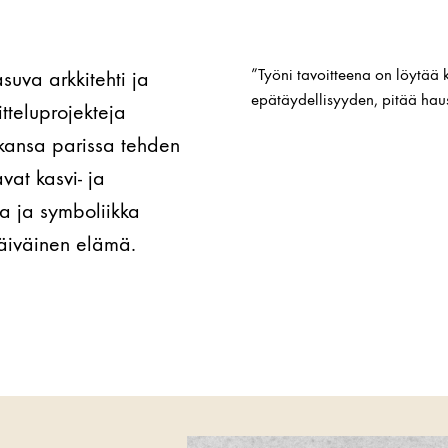
”Työni tavoitteena on löytää 
asuva arkkitehti ja
epätäydellisyyden, pitää haus
itteluprojekteja
kkansa parissa tehden
vat kasvi- ja
ria ja symboliikka
päiväinen elämä.