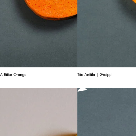
| A Bitter Orange
Tiia Anttila | Greippi