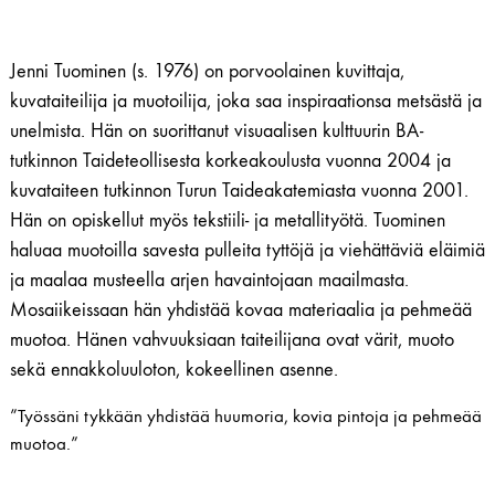
Jenni Tuominen (s. 1976) on porvoolainen kuvittaja,
kuvataiteilija ja muotoilija, joka saa inspiraationsa metsästä ja
unelmista. Hän on suorittanut visuaalisen kulttuurin BA-
tutkinnon Taideteollisesta korkeakoulusta vuonna 2004 ja
kuvataiteen tutkinnon Turun Taideakatemiasta vuonna 2001.
Hän on opiskellut myös tekstiili- ja metallityötä. Tuominen
haluaa muotoilla savesta pulleita tyttöjä ja viehättäviä eläimiä
ja maalaa musteella arjen havaintojaan maailmasta.
Mosaiikeissaan hän yhdistää kovaa materiaalia ja pehmeää
muotoa. Hänen vahvuuksiaan taiteilijana ovat värit, muoto
sekä ennakkoluuloton, kokeellinen asenne.
”Työssäni tykkään yhdistää huumoria, kovia pintoja ja pehmeää
muotoa.”