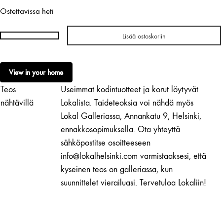
Ostettavissa heti
Lisää ostoskoriin
Jenni
Tuominen
|
View in your home
Ystävät
Teos
Useimmat kodintuotteet ja korut löytyvät
määrä
nähtävillä
Lokalista. Taideteoksia voi nähdä myös
Lokal Galleriassa, Annankatu 9, Helsinki,
ennakkosopimuksella. Ota yhteyttä
sähköpostitse osoitteeseen
info@lokalhelsinki.com varmistaaksesi, että
kyseinen teos on galleriassa, kun
suunnittelet vierailuasi. Tervetuloa Lokaliin!