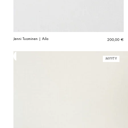
Jenni Tuominen | Aila
200,00
€
MYYTY