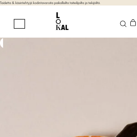
Taidetta & käsintehtyjä kodintavaroita paikallisilta taiteilijoilta ja tekijöiltä.