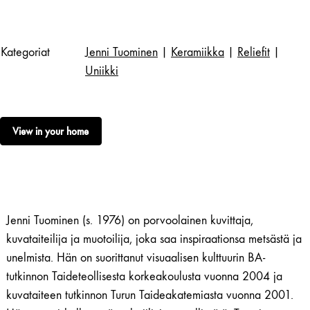
Kategoriat
Jenni Tuominen
|
Keramiikka
|
Reliefit
|
Uniikki
View in your home
Jenni Tuominen (s. 1976) on porvoolainen kuvittaja,
kuvataiteilija ja muotoilija, joka saa inspiraationsa metsästä ja
unelmista. Hän on suorittanut visuaalisen kulttuurin BA-
tutkinnon Taideteollisesta korkeakoulusta vuonna 2004 ja
kuvataiteen tutkinnon Turun Taideakatemiasta vuonna 2001.