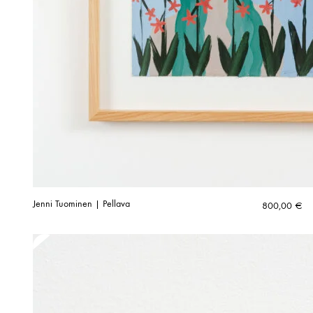
Jenni Tuominen | Pellava
800,00
€