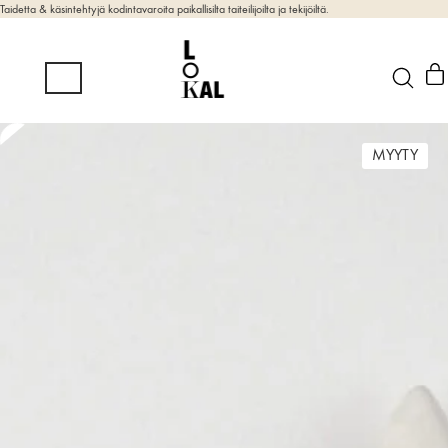
Taidetta & käsintehtyjä kodintavaroita paikallisilta taiteilijoilta ja tekijöiltä.
MYYTY