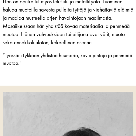
Hän on opiskellut myös tekstiili- ja metallityötä. Tuominen
haluaa muotoilla savesta pulleita tyttöjä ja viehättäviä eläimiä
ja maalaa musteella arjen havaintojaan maailmasta.
Mosaiikeissaan hän yhdistää kovaa materiaalia ja pehmeää
muotoa. Hänen vahvuuksiaan taiteilijana ovat värit, muoto
sekä ennakkoluuloton, kokeellinen asenne.
”Työssäni tykkään yhdistää huumoria, kovia pintoja ja pehmeää
muotoa.”