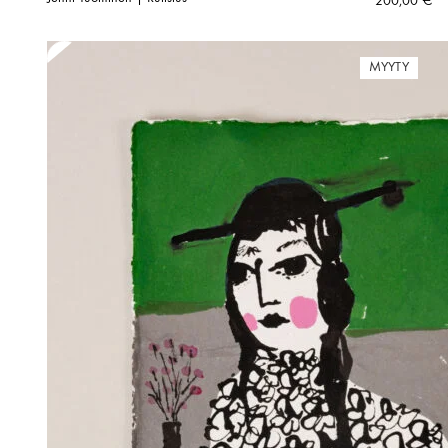
200,00
€
MYYTY