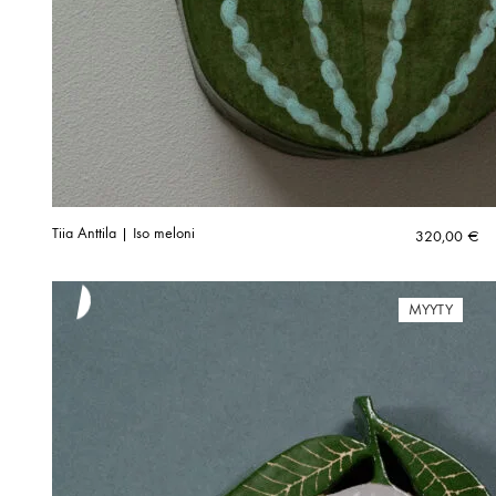
Tiia Anttila | Iso meloni
320,00
€
MYYTY