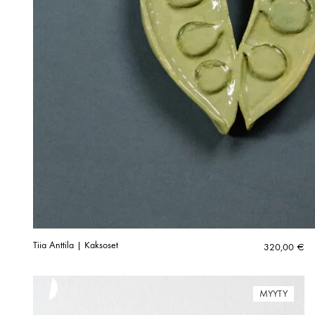
Tiia Anttila | Kaksoset
320,00
€
MYYTY