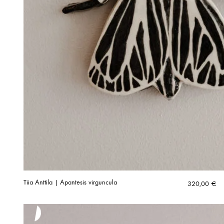
Tiia Anttila | Apantesis virguncula
320,00
€