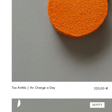
Tiia Anttila | An Orange a Day
320,00
€
MYYTY