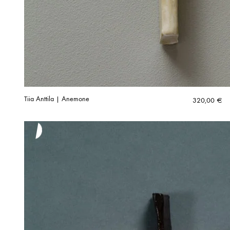
Tiia Anttila | Anemone
320,00
€