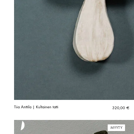
Tiia Anttila | Kultainen tatti
320,00
€
MYYTY