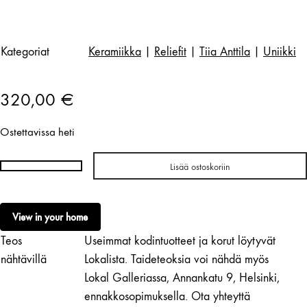
Kategoriat
Keramiikka
|
Reliefit
|
Tiia Anttila
|
Uniikki
320,00
€
Ostettavissa heti
Lisää ostoskoriin
Tiia
Anttila
|
View in your home
Tulppaani
Teos
Useimmat kodintuotteet ja korut löytyvät
määrä
nähtävillä
Lokalista. Taideteoksia voi nähdä myös
Lokal Galleriassa, Annankatu 9, Helsinki,
ennakkosopimuksella. Ota yhteyttä