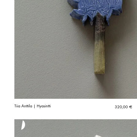
Tiia Anttila | Hyasintti
320,00
€