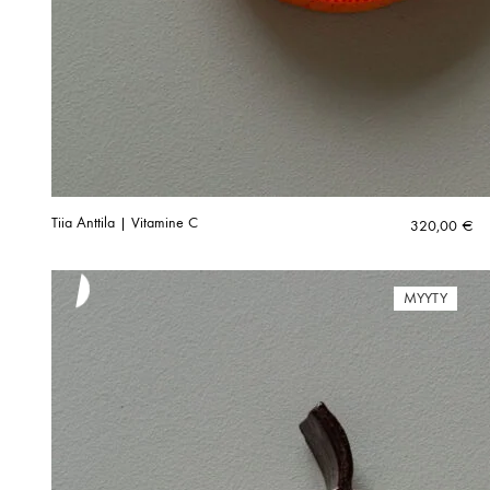
Tiia Anttila | Vitamine C
320,00
€
MYYTY