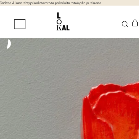
Taidetta & käsintehtyjä kodintavaroita paikallisilta taiteilijoilta ja tekijöiltä.