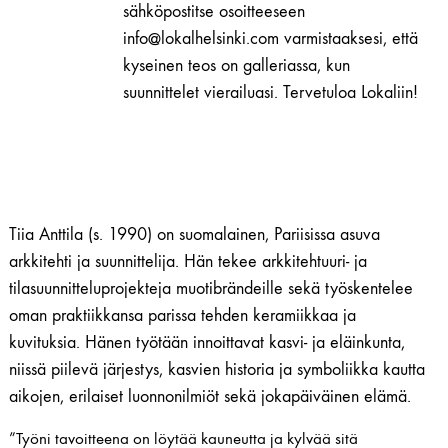
sähköpostitse osoitteeseen
info@lokalhelsinki.com varmistaaksesi, että
kyseinen teos on galleriassa, kun
suunnittelet vierailuasi. Tervetuloa Lokaliin!
Tiia Anttila (s. 1990) on suomalainen, Pariisissa asuva
arkkitehti ja suunnittelija. Hän tekee arkkitehtuuri- ja
tilasuunnitteluprojekteja muotibrändeille sekä työskentelee
oman praktiikkansa parissa tehden keramiikkaa ja
kuvituksia. Hänen työtään innoittavat kasvi- ja eläinkunta,
niissä piilevä järjestys, kasvien historia ja symboliikka kautta
aikojen, erilaiset luonnonilmiöt sekä jokapäiväinen elämä.
”Työni tavoitteena on löytää kauneutta ja kylvää sitä