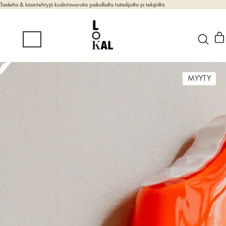
Taidetta & käsintehtyjä kodintavaroita paikallisilta taiteilijoilta ja tekijöiltä.
MYYTY