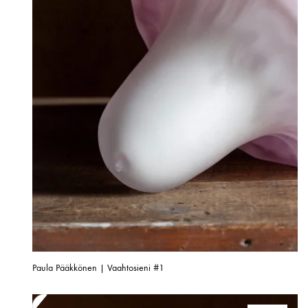
Paula Pääkkönen | Vaahtosieni #1