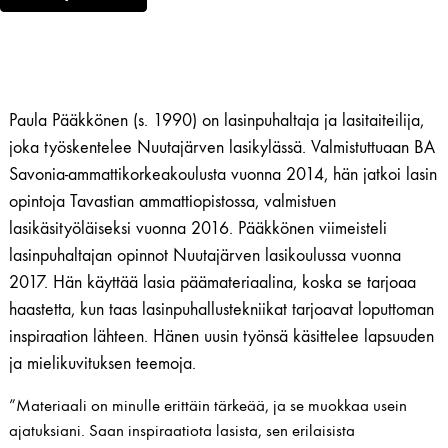
Paula Pääkkönen (s. 1990) on lasinpuhaltaja ja lasitaiteilija,
joka työskentelee Nuutajärven lasikylässä. Valmistuttuaan BA
Savonia-ammattikorkeakoulusta vuonna 2014, hän jatkoi lasin
opintoja Tavastian ammattiopistossa, valmistuen
lasikäsityöläiseksi vuonna 2016. Pääkkönen viimeisteli
lasinpuhaltajan opinnot Nuutajärven lasikoulussa vuonna
2017. Hän käyttää lasia päämateriaalina, koska se tarjoaa
haastetta, kun taas lasinpuhallustekniikat tarjoavat loputtoman
inspiraation lähteen. Hänen uusin työnsä käsittelee lapsuuden
ja mielikuvituksen teemoja.
”Materiaali on minulle erittäin tärkeää, ja se muokkaa usein
ajatuksiani. Saan inspiraatiota lasista, sen erilaisista