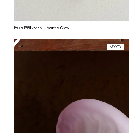
Paula Pääkkönen | Matcha Glow
MYYTY