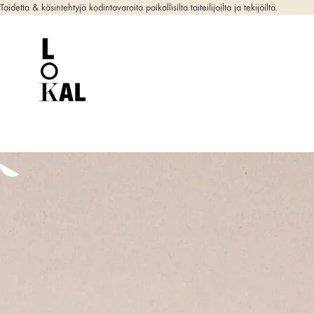
Taidetta & käsintehtyjä kodintavaroita paikallisilta taiteilijoilta ja tekijöiltä.