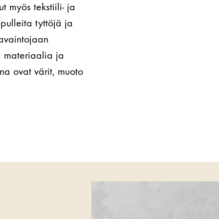
myös tekstiili- ja
ulleita tyttöjä ja
havaintojaan
 materiaalia ja
a ovat värit, muoto