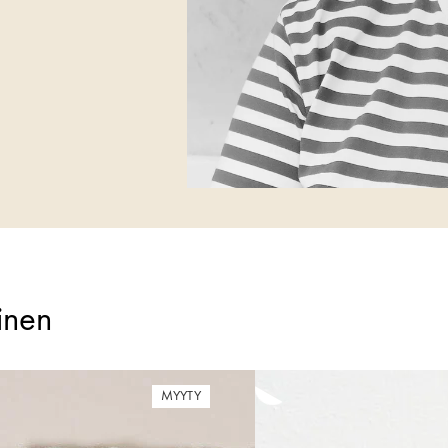
minen
MYYTY