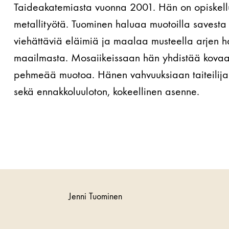
Taideakatemiasta vuonna 2001. Hän on opiskellut 
metallityötä. Tuominen haluaa muotoilla savesta p
viehättäviä eläimiä ja maalaa musteella arjen 
maailmasta. Mosaiikeissaan hän yhdistää kovaa
pehmeää muotoa. Hänen vahvuuksiaan taiteilijan
sekä ennakkoluuloton, kokeellinen asenne.
Jenni Tuominen