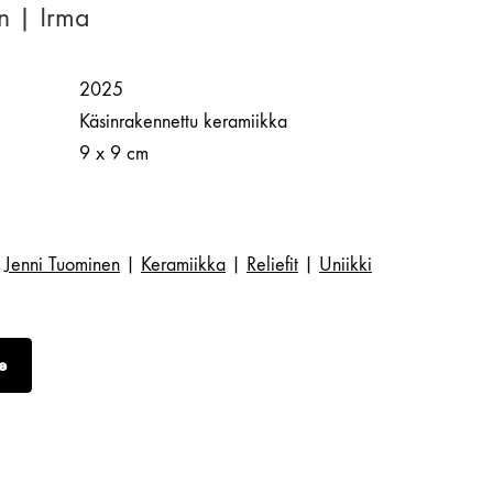
n | Irma
2025
Käsinrakennettu keramiikka
9 x 9 cm
Jenni Tuominen
|
Keramiikka
|
Reliefit
|
Uniikki
e