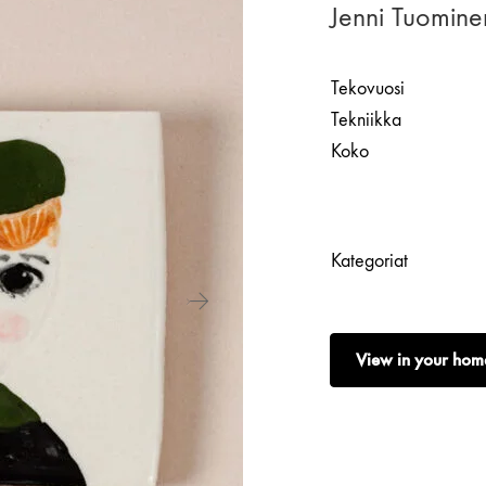
Jenni Tuomine
Tekovuosi
Tekniikka
Koko
Kategoriat
View in your hom