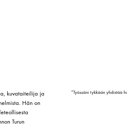
”Työssäni tykkään yhdistää 
, kuvataiteilija ja
unelmista. Hän on
deteollisesta
nnon Turun