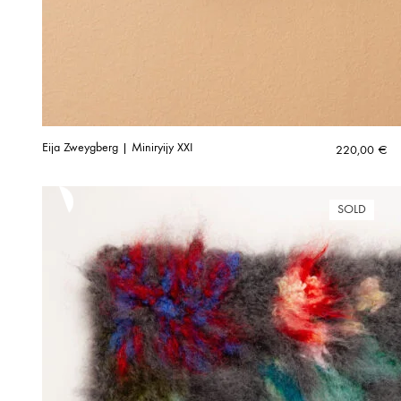
Eija Zweygberg | Miniryijy XXI
220,00
€
SOLD