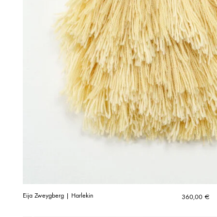
Eija Zweygberg | Harlekin
360,00
€