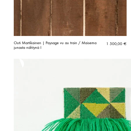
Outi Martikainen | Paysage vu au train / Maisema
1 500,00
€
junasta nähtynä I