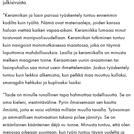
julkisivuista.
”Keramiikan ja lasin parissa työskentely tuntuu ennemmin
kodilta kuin työltä. Nämä ovat materiaaleja, joiden kanssa
haluan viettää kaiken vapaa-aikani. Keramiikka lumoaa minut
toistuvasti monipuolisuudellaan. Keramiikan tutkiminen tuntuu
kuin navigoisit monimutkaisessa maastossa, joka on täynnä
loputtomia mahdollisuuksia. Lasilla ja keramiikalla on minusta
melkein maaginen tunne. Keraamisen uunin avaaminen tai
lasinpuhallus saa minut usein ihmettelemään. Joskus työskentely
tuntuu kuin leikkisi alkemistia, kun pelkkä maa muuttuu kullaksi,
smaragdin hehkuksi ja kuplivaksi lasiksi.
“Taide on minulle runollinen tapa hahmottaa todellisuutta. Se on
oma kieleni, viestintäväline. Pyrin ilmaisemaan sen kautta
ilmiöitä, joita ei voisi välittää millään muulla tavalla. Työvoiman
ja ammatillisen motivaation takana piilee jännitys. Se on
eräänlainen käänteinen déjà vu -tunne. Minusta tuntuu, että olen
menossa oikeaan suuntaan, kun työni tuntuu täysin uudelta ja