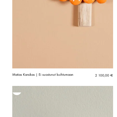
Matias Karsikas | Ei suostunut kuihtumaan
2 100,00
€