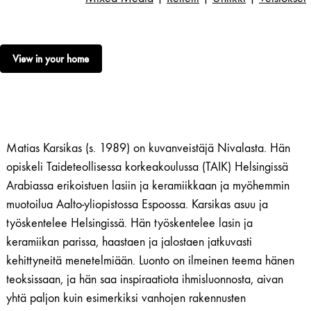
View in your home
Matias Karsikas (s. 1989) on kuvanveistäjä Nivalasta. Hän
opiskeli Taideteollisessa korkeakoulussa (TAIK) Helsingissä
Arabiassa erikoistuen lasiin ja keramiikkaan ja myöhemmin
muotoilua Aalto-yliopistossa Espoossa. Karsikas asuu ja
työskentelee Helsingissä. Hän työskentelee lasin ja
keramiikan parissa, haastaen ja jalostaen jatkuvasti
kehittyneitä ​​menetelmiään. Luonto on ilmeinen teema hänen
teoksissaan, ja hän saa inspiraatiota ihmisluonnosta, aivan
yhtä paljon kuin esimerkiksi vanhojen rakennusten