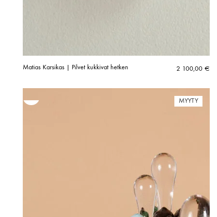
Matias Karsikas | Pilvet kukkivat hetken
2 100,00
€
MYYTY