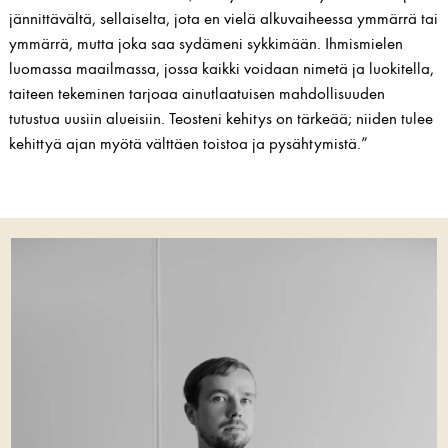
jännittävältä, sellaiselta, jota en vielä alkuvaiheessa ymmärrä tai
ymmärrä, mutta joka saa sydämeni sykkimään. Ihmismielen
luomassa maailmassa, jossa kaikki voidaan nimetä ja luokitella,
taiteen tekeminen tarjoaa ainutlaatuisen mahdollisuuden
tutustua uusiin alueisiin. Teosteni kehitys on tärkeää; niiden tulee
kehittyä ajan myötä välttäen toistoa ja pysähtymistä.”