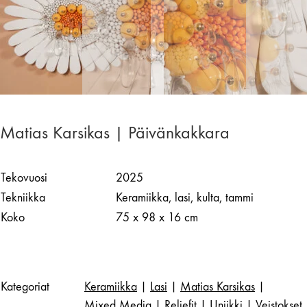
Matias Karsikas | Päivänkakkara
Tekovuosi
2025
Tekniikka
Keramiikka, lasi, kulta, tammi
Koko
75 x 98 x 16 cm
Kategoriat
Keramiikka
|
Lasi
|
Matias Karsikas
|
Mixed Media
|
Reliefit
|
Uniikki
|
Veistokset