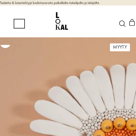
Taidetta & käsintehtyjä kodintavaroita paikallisilta taiteilijoilta ja tekijöiltä.
MYYTY