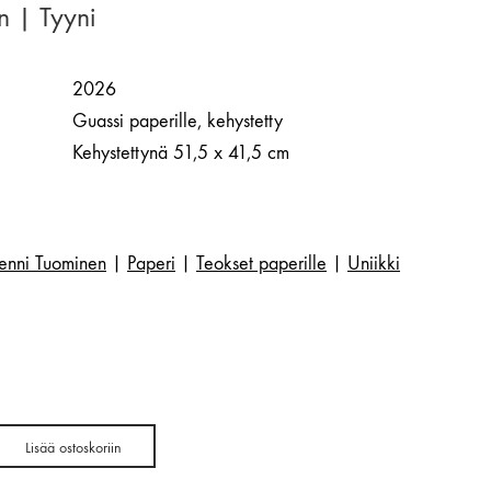
n | Tyyni
2026
Guassi paperille, kehystetty
Kehystettynä 51,5 x 41,5 cm
enni Tuominen
|
Paperi
|
Teokset paperille
|
Uniikki
Lisää ostoskoriin