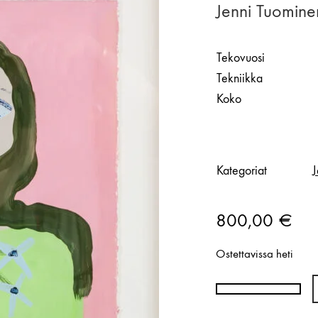
Jenni Tuomine
Tekovuosi
Tekniikka
Koko
Kategoriat
J
800,00
€
Ostettavissa heti
Jenni
Tuominen