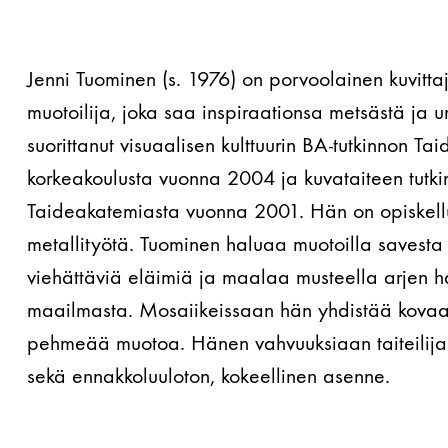
Jenni Tuominen (s. 1976) on porvoolainen kuvittaja
muotoilija, joka saa inspiraationsa metsästä ja 
suorittanut visuaalisen kulttuurin BA-tutkinnon Tai
korkeakoulusta vuonna 2004 ja kuvataiteen tutki
Taideakatemiasta vuonna 2001. Hän on opiskellut 
metallityötä. Tuominen haluaa muotoilla savesta p
viehättäviä eläimiä ja maalaa musteella arjen 
maailmasta. Mosaiikeissaan hän yhdistää kovaa
pehmeää muotoa. Hänen vahvuuksiaan taiteilijan
sekä ennakkoluuloton, kokeellinen asenne.