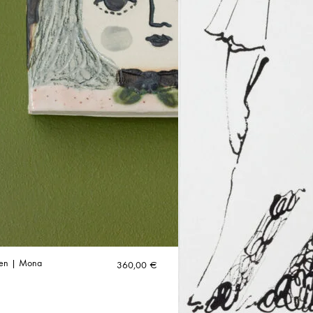
nen | Mona
360,00
€