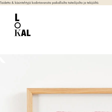
Taidetta & käsintehtyjä kodintavaroita paikallisilta taiteilijoilta ja tekijöiltä.