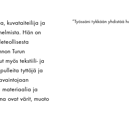
”Työssäni tykkään yhdistää 
, kuvataiteilija ja
unelmista. Hän on
deteollisesta
nnon Turun
myös tekstiili- ja
ulleita tyttöjä ja
havaintojaan
 materiaalia ja
a ovat värit, muoto