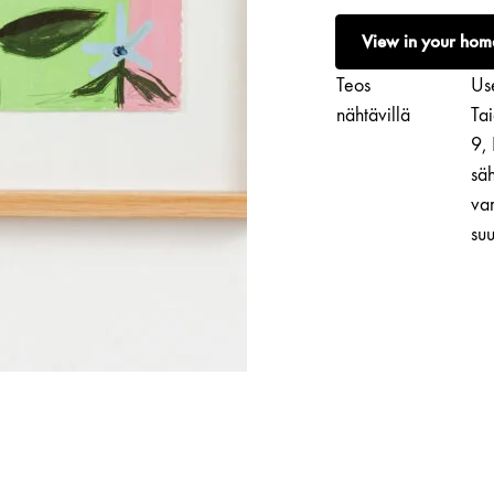
|
View in your hom
Tyyni
määrä
Teos
Use
nähtävillä
Ta
9,
säh
var
suu