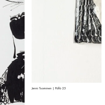
Jenni Tuominen | Pöllö 25