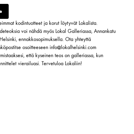
e
immat kodintuotteet ja korut löytyvät Lokalista.
ideteoksia voi nähdä myös Lokal Galleriassa, Annankatu
 Helsinki, ennakkosopimuksella. Ota yhteyttä
köpostitse osoitteeseen info@lokalhelsinki.com
mistaaksesi, että kyseinen teos on galleriassa, kun
nnittelet vierailuasi. Tervetuloa Lokaliin!