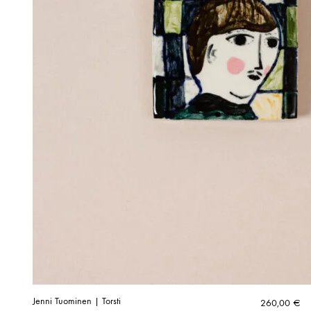
Jenni Tuominen | Torsti
260,00
€