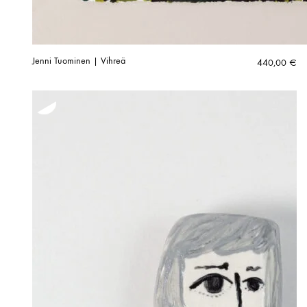
Jenni Tuominen | Vihreä
440,00
€