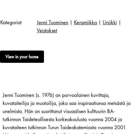
Kategoriat
Jenni Tuominen
|
Keramiikka
|
Uniikki
|
Veistokset
View in your home
Jenni Tuominen (s. 1976) on porvoolainen kuvittaja,
kuvataiteilija ja muotoilija, joka saa inspiraationsa metsästä ja
unelmista. Hän on suorittanut visuaalisen kulttuurin BA-
tutkinnon Taideteollisesta korkeakoulusta vuonna 2004 ja
kuvataiteen tutkinnon Turun Taideakatemiasta vuonna 2001.