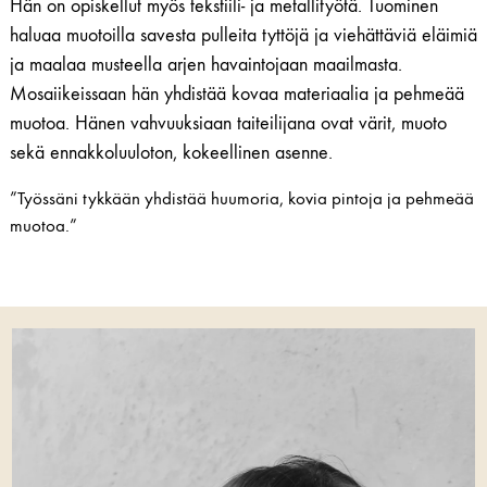
Hän on opiskellut myös tekstiili- ja metallityötä. Tuominen
haluaa muotoilla savesta pulleita tyttöjä ja viehättäviä eläimiä
ja maalaa musteella arjen havaintojaan maailmasta.
Mosaiikeissaan hän yhdistää kovaa materiaalia ja pehmeää
muotoa. Hänen vahvuuksiaan taiteilijana ovat värit, muoto
sekä ennakkoluuloton, kokeellinen asenne.
”Työssäni tykkään yhdistää huumoria, kovia pintoja ja pehmeää
muotoa.”