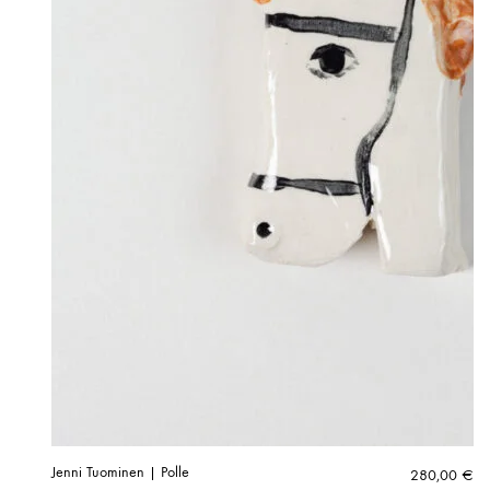
Jenni Tuominen | Polle
280,00
€