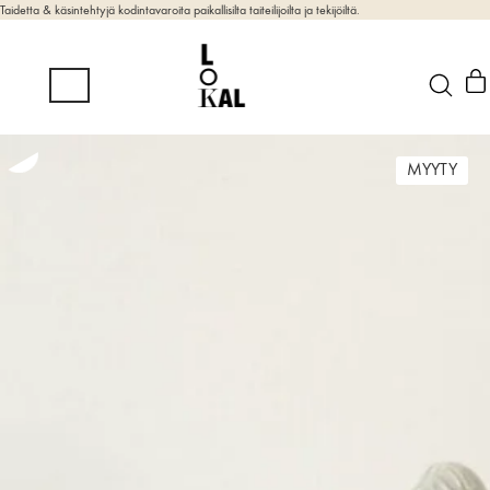
Taidetta & käsintehtyjä kodintavaroita paikallisilta taiteilijoilta ja tekijöiltä.
MYYTY