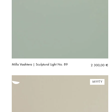
Milla Vaahtera | Sculptural Light No. 89
2 300,00
€
MYYTY