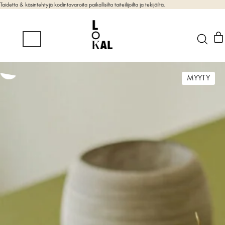
Taidetta & käsintehtyjä kodintavaroita paikallisilta taiteilijoilta ja tekijöiltä.
MYYTY