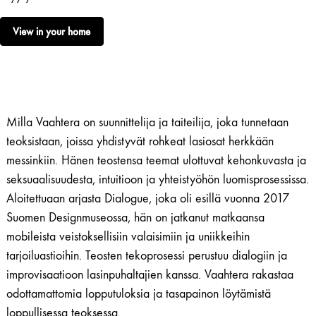
View in your home
Milla Vaahtera on suunnittelija ja taiteilija, joka tunnetaan
teoksistaan, joissa yhdistyvät rohkeat lasiosat herkkään
messinkiin. Hänen teostensa teemat ulottuvat kehonkuvasta ja
seksuaalisuudesta, intuitioon ja yhteistyöhön luomisprosessissa.
Aloitettuaan arjasta Dialogue, joka oli esillä vuonna 2017
Suomen Designmuseossa, hän on jatkanut matkaansa
mobileista veistoksellisiin valaisimiin ja uniikkeihin
tarjoiluastioihin. Teosten tekoprosessi perustuu dialogiin ja
improvisaatioon lasinpuhaltajien kanssa. Vaahtera rakastaa
odottamattomia lopputuloksia ja tasapainon löytämistä
loppullisessa teoksessa.