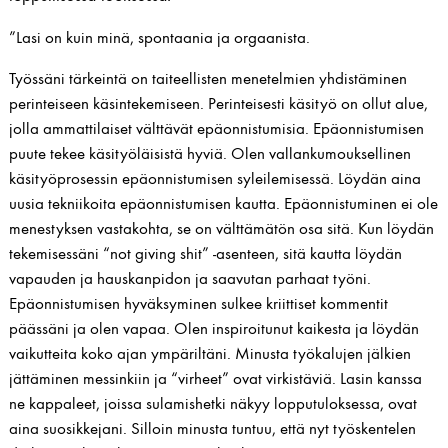
”Lasi on kuin minä, spontaania ja orgaanista.
Työssäni tärkeintä on taiteellisten menetelmien yhdistäminen
perinteiseen käsintekemiseen. Perinteisesti käsityö on ollut alue,
jolla ammattilaiset välttävät epäonnistumisia. Epäonnistumisen
puute tekee käsityöläisistä hyviä. Olen vallankumouksellinen
käsityöprosessin epäonnistumisen syleilemisessä. Löydän aina
uusia tekniikoita epäonnistumisen kautta. Epäonnistuminen ei ole
menestyksen vastakohta, se on välttämätön osa sitä. Kun löydän
tekemisessäni “not giving shit” -asenteen, sitä kautta löydän
vapauden ja hauskanpidon ja saavutan parhaat työni.
Epäonnistumisen hyväksyminen sulkee kriittiset kommentit
päässäni ja olen vapaa. Olen inspiroitunut kaikesta ja löydän
vaikutteita koko ajan ympäriltäni. Minusta työkalujen jälkien
jättäminen messinkiin ja “virheet” ovat virkistäviä. Lasin kanssa
ne kappaleet, joissa sulamishetki näkyy lopputuloksessa, ovat
aina suosikkejani. Silloin minusta tuntuu, että nyt työskentelen