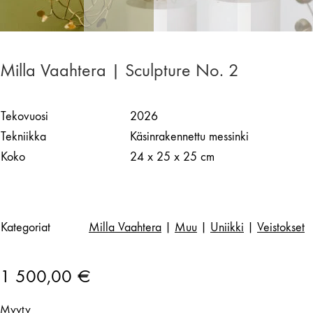
Milla Vaahtera | Sculpture No. 2
Tekovuosi
2026
Tekniikka
Käsinrakennettu messinki
Koko
24 x 25 x 25 cm
Kategoriat
Milla Vaahtera
|
Muu
|
Uniikki
|
Veistokset
1 500,00
€
Myyty