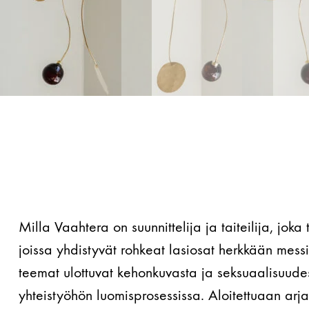
Milla Vaahtera on suunnittelija ja taiteilija, joka
joissa yhdistyvät rohkeat lasiosat herkkään mess
teemat ulottuvat kehonkuvasta ja seksuaalisuudest
yhteistyöhön luomisprosessissa. Aloitettuaan arja