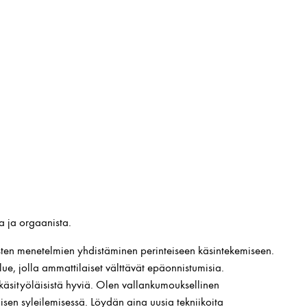
a ja orgaanista.
listen menetelmien yhdistäminen perinteiseen käsintekemiseen.
alue, jolla ammattilaiset välttävät epäonnistumisia.
käsityöläisistä hyviä. Olen vallankumouksellinen
sen syleilemisessä. Löydän aina uusia tekniikoita