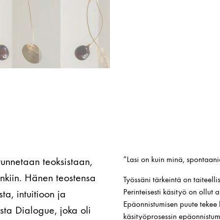
”Lasi on kuin minä, spontaani
 tunnetaan teoksistaan,
inkiin. Hänen teostensa
Työssäni tärkeintä on taiteel
Perinteisesti käsityö on ollut 
a, intuitioon ja
Epäonnistumisen puute tekee 
sta Dialogue, joka oli
käsityöprosessin epäonnistumi