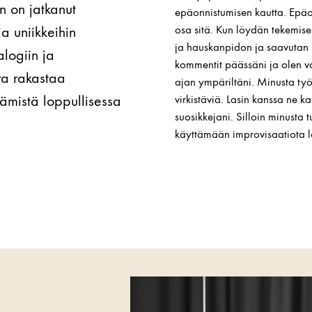
 on jatkanut
epäonnistumisen kautta. Epäo
ja uniikkeihin
osa sitä. Kun löydän tekemise
ja hauskanpidon ja saavutan p
alogiin ja
kommentit päässäni ja olen va
ra rakastaa
ajan ympäriltäni. Minusta työk
ämistä loppullisessa
virkistäviä. Lasin kanssa ne k
suosikkejani. Silloin minusta 
käyttämään improvisaatiota las