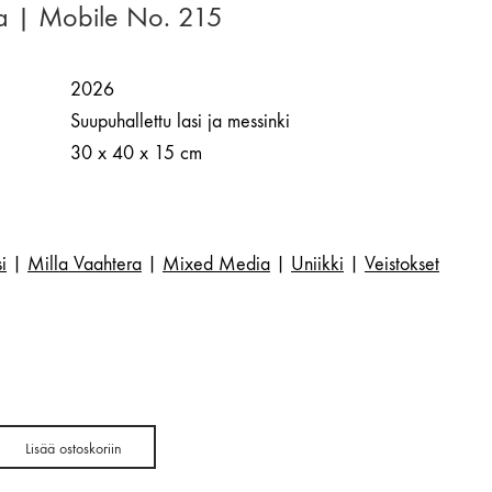
ra | Mobile No. 215
2026
Suupuhallettu lasi ja messinki
30 x 40 x 15 cm
i
|
Milla Vaahtera
|
Mixed Media
|
Uniikki
|
Veistokset
Lisää ostoskoriin