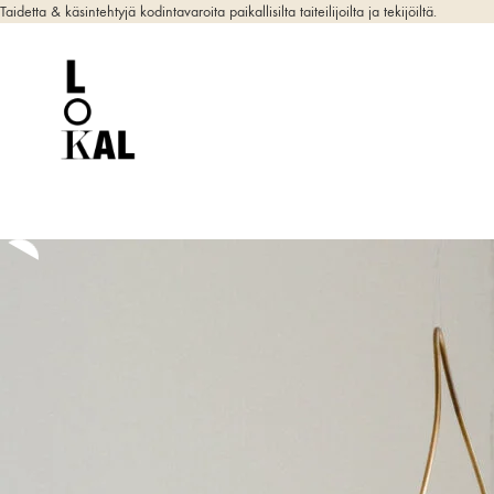
Taidetta & käsintehtyjä kodintavaroita paikallisilta taiteilijoilta ja tekijöiltä.