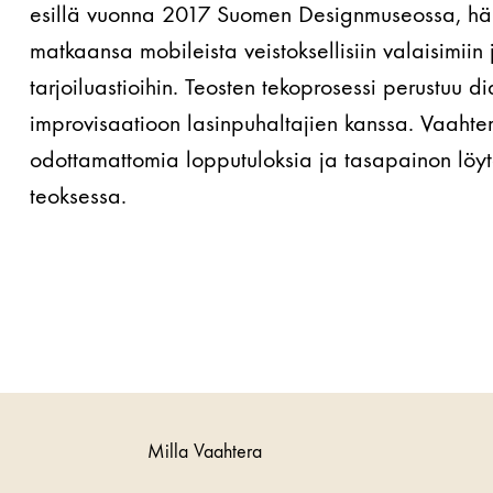
esillä vuonna 2017 Suomen Designmuseossa, hän
matkaansa mobileista veistoksellisiin valaisimiin 
tarjoiluastioihin. Teosten tekoprosessi perustuu di
improvisaatioon lasinpuhaltajien kanssa. Vaahte
odottamattomia lopputuloksia ja tasapainon löyt
teoksessa.
Milla Vaahtera