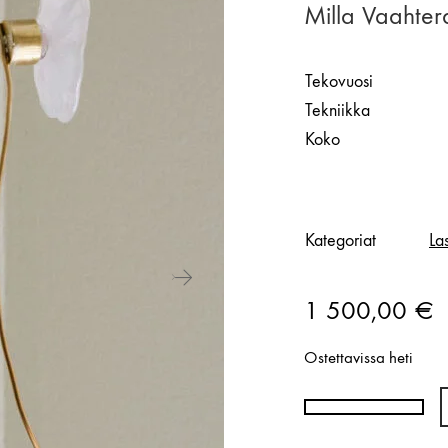
Milla Vaahte
Tekovuosi
Tekniikka
Koko
Kategoriat
Las
1 500,00
€
Ostettavissa heti
Milla
Vaahtera