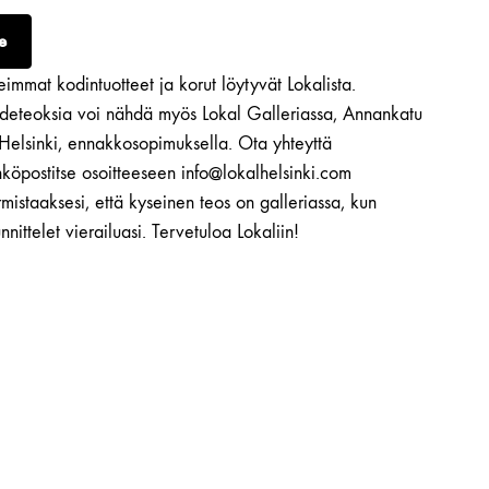
e
immat kodintuotteet ja korut löytyvät Lokalista.
ideteoksia voi nähdä myös Lokal Galleriassa, Annankatu
 Helsinki, ennakkosopimuksella. Ota yhteyttä
köpostitse osoitteeseen info@lokalhelsinki.com
mistaaksesi, että kyseinen teos on galleriassa, kun
nnittelet vierailuasi. Tervetuloa Lokaliin!