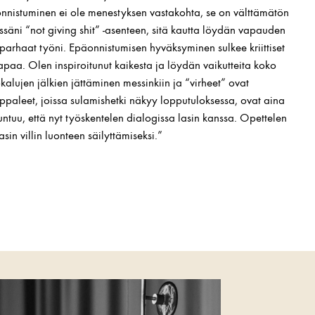
nnistuminen ei ole menestyksen vastakohta, se on välttämätön
ssäni “not giving shit” -asenteen, sitä kautta löydän vapauden
arhaat työni. Epäonnistumisen hyväksyminen sulkee kriittiset
paa. Olen inspiroitunut kaikesta ja löydän vaikutteita koko
alujen jälkien jättäminen messinkiin ja “virheet” ovat
appaleet, joissa sulamishetki näkyy lopputuloksessa, ovat aina
tuntuu, että nyt työskentelen dialogissa lasin kanssa. Opettelen
in villin luonteen säilyttämiseksi.”