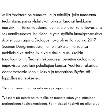
Milla Vaahtera on suunnittelija ja taiteilija, joka tunnetaan
teoksistaan, joissa yhdistyvät rohkeat lasiosat herkkään
messinkiin. Hänen teostensa teemat ulottuvat kehonkuvasta ja
seksuaalisuudesta, intuitioon ja yhteistyöhön luomisprosessissa.
Aloitettuaan arjasta Dialogue, joka oli esillä vuonna 2017
Suomen Designmuseossa, hän on jatkanut matkaansa
mobileista veistoksellisiin valaisimiin ja uniikkeihin
tarjoiluastioihin. Teosten tekoprosessi perustuu dialogiin ja
improvisaatioon lasinpuhaltajien kanssa. Vaahtera rakastaa
odottamattomia lopputuloksia ja tasapainon löytämistä
loppullisessa teoksessa.
”Lasi on kuin minä, spontaania ja orgaanista.
Työssäni tärkeintä on taiteellisten menetelmien yhdistäminen
perinteiseen käsintekemiseen. Perinteisesti käsityö on ollut alue,