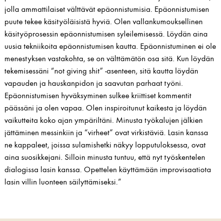
jolla ammattilaiset välttävät epäonnistumisia. Epäonnistumisen
puute tekee käsityöläisistä hyviä. Olen vallankumouksellinen
käsityöprosessin epäonnistumisen syleilemisessä. Löydän aina
uusia tekniikoita epäonnistumisen kautta. Epäonnistuminen ei ole
menestyksen vastakohta, se on välttämätön osa sitä. Kun löydän
tekemisessäni “not giving shit” -asenteen, sitä kautta löydän
vapauden ja hauskanpidon ja saavutan parhaat työni.
Epäonnistumisen hyväksyminen sulkee kriittiset kommentit
päässäni ja olen vapaa. Olen inspiroitunut kaikesta ja löydän
vaikutteita koko ajan ympäriltäni. Minusta työkalujen jälkien
jättäminen messinkiin ja “virheet” ovat virkistäviä. Lasin kanssa
ne kappaleet, joissa sulamishetki näkyy lopputuloksessa, ovat
aina suosikkejani. Silloin minusta tuntuu, että nyt työskentelen
dialogissa lasin kanssa. Opettelen käyttämään improvisaatiota
lasin villin luonteen säilyttämiseksi.”