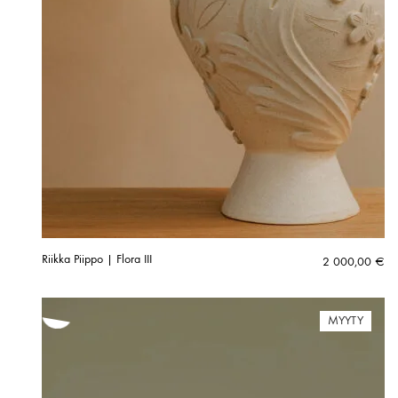
Riikka Piippo | Flora III
2 000,00
€
MYYTY