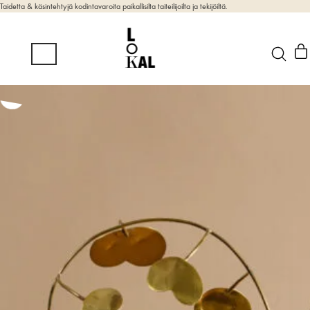
Taidetta & käsintehtyjä kodintavaroita paikallisilta taiteilijoilta ja tekijöiltä.