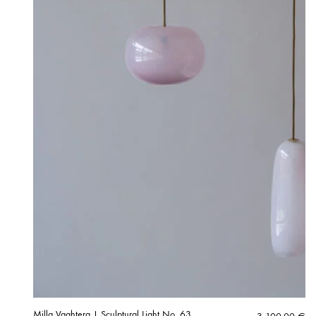
Milla Vaahtera | Sculptural Light No. 63