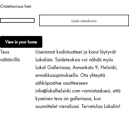
Ostettavissa heti
Lisää ostoskoriin
Milla
Vaahtera
|
View in your home
Stabile
Teos
Useimmat kodintuotteet ja korut löytyvät
No.
107
nähtävillä
Lokalista. Taideteoksia voi nähdä myös
määrä
Lokal Galleriassa, Annankatu 9, Helsinki,
ennakkosopimuksella. Ota yhteyttä
sähköpostitse osoitteeseen
info@lokalhelsinki.com varmistaaksesi, että
kyseinen teos on galleriassa, kun
suunnittelet vierailuasi. Tervetuloa Lokaliin!