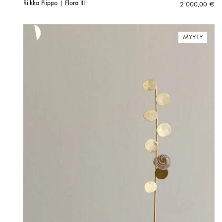
Riikka Piippo | Flora III
2 000,00
€
MYYTY