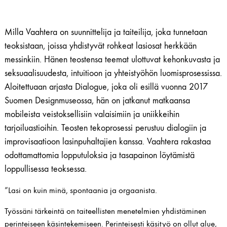
Milla Vaahtera on suunnittelija ja taiteilija, joka tunnetaan
teoksistaan, joissa yhdistyvät rohkeat lasiosat herkkään
messinkiin. Hänen teostensa teemat ulottuvat kehonkuvasta ja
seksuaalisuudesta, intuitioon ja yhteistyöhön luomisprosessissa.
Aloitettuaan arjasta Dialogue, joka oli esillä vuonna 2017
Suomen Designmuseossa, hän on jatkanut matkaansa
mobileista veistoksellisiin valaisimiin ja uniikkeihin
tarjoiluastioihin. Teosten tekoprosessi perustuu dialogiin ja
improvisaatioon lasinpuhaltajien kanssa. Vaahtera rakastaa
odottamattomia lopputuloksia ja tasapainon löytämistä
loppullisessa teoksessa.
”Lasi on kuin minä, spontaania ja orgaanista.
Työssäni tärkeintä on taiteellisten menetelmien yhdistäminen
perinteiseen käsintekemiseen. Perinteisesti käsityö on ollut alue,