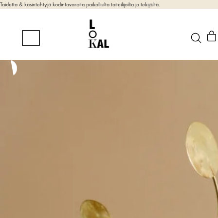
Taidetta & käsintehtyjä kodintavaroita paikallisilta taiteilijoilta ja tekijöiltä.