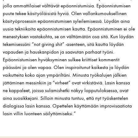
jolla ammattilaiset välttävät epäonnistumisia. Epäonnistumisen
puute tekee käsityöläisistä hyviä. Olen vallankumouksellinen
käsityöprosessin epäonnistumisen syleilemisessä. Löydän aina
uusia tekniikoita epäonnistumisen kautta. Epäonnistuminen ei ole
menestyksen vastakohta, se on välttämätön osa sitä. Kun löydän
tekemisessäni “not giving shit” -asenteen, sitä kautta löydän
vapauden ja hauskanpidon ja saavutan parhaat työni.
Epäonnistumisen hyväksyminen sulkee kriittiset kommentit
päässäni ja olen vapaa. Olen inspiroitunut kaikesta ja löydän
vaikutteita koko ajan ympäriltäni. Minusta työkalujen jälkien
jättäminen messinkiin ja “virheet” ovat virkistäviä. Lasin kanssa
ne kappaleet, joissa sulamishetki näkyy lopputuloksessa, ovat
aina suosikkejani. Silloin minusta tuntuu, että nyt työskentelen
dialogissa lasin kanssa. Opettelen käyttämään improvisaatiota
lasin villin luonteen säilyttämiseksi.”