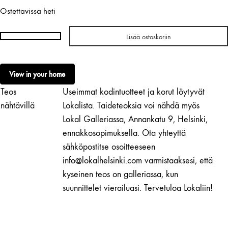
Ostettavissa heti
Lisää ostoskoriin
Milla
Vaahtera
|
View in your home
Stabile
Teos
Useimmat kodintuotteet ja korut löytyvät
No.
108
nähtävillä
Lokalista. Taideteoksia voi nähdä myös
määrä
Lokal Galleriassa, Annankatu 9, Helsinki,
ennakkosopimuksella. Ota yhteyttä
sähköpostitse osoitteeseen
info@lokalhelsinki.com varmistaaksesi, että
kyseinen teos on galleriassa, kun
suunnittelet vierailuasi. Tervetuloa Lokaliin!