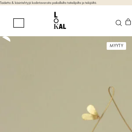
Taidetta & käsintehtyjä kodintavaroita paikallisilta taiteilijoilta ja tekijöiltä.
MYYTY