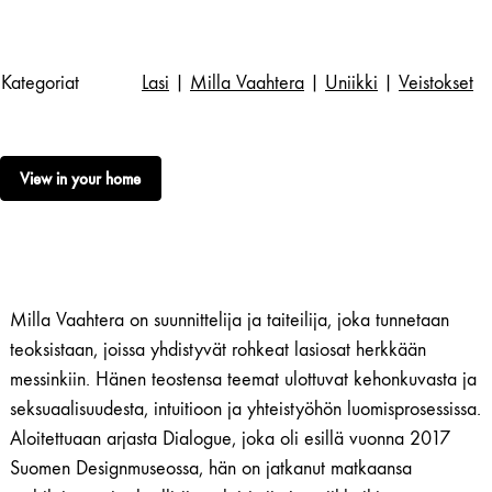
Kategoriat
Lasi
|
Milla Vaahtera
|
Uniikki
|
Veistokset
View in your home
Milla Vaahtera on suunnittelija ja taiteilija, joka tunnetaan
teoksistaan, joissa yhdistyvät rohkeat lasiosat herkkään
messinkiin. Hänen teostensa teemat ulottuvat kehonkuvasta ja
seksuaalisuudesta, intuitioon ja yhteistyöhön luomisprosessissa.
Aloitettuaan arjasta Dialogue, joka oli esillä vuonna 2017
Suomen Designmuseossa, hän on jatkanut matkaansa