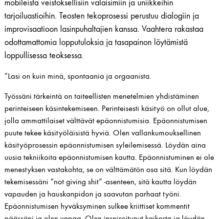
mobileista veistoksellisiin valaisimiin ja uniikkeihin
tarjoiluastioihin. Teosten tekoprosessi perustuu dialogiin ja
improvisaatioon lasinpuhaltajien kanssa. Vaahtera rakastaa
odottamattomia lopputuloksia ja tasapainon löytämistä
loppullisessa teoksessa.
”Lasi on kuin minä, spontaania ja orgaanista.
Työssäni tärkeintä on taiteellisten menetelmien yhdistäminen
perinteiseen käsintekemiseen. Perinteisesti käsityö on ollut alue,
jolla ammattilaiset välttävät epäonnistumisia. Epäonnistumisen
puute tekee käsityöläisistä hyviä. Olen vallankumouksellinen
käsityöprosessin epäonnistumisen syleilemisessä. Löydän aina
uusia tekniikoita epäonnistumisen kautta. Epäonnistuminen ei ole
menestyksen vastakohta, se on välttämätön osa sitä. Kun löydän
tekemisessäni “not giving shit” -asenteen, sitä kautta löydän
vapauden ja hauskanpidon ja saavutan parhaat työni.
Epäonnistumisen hyväksyminen sulkee kriittiset kommentit
päässäni ja olen vapaa. Olen inspiroitunut kaikesta ja löydän