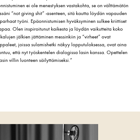
nnistuminen ei ole menestyksen vastakohta, se on välttämätön
ssäni “not giving shit” -asenteen, sitä kautta löydän vapauden
arhaat työni. Epäonnistumisen hyväksyminen sulkee kriittiset
paa. Olen inspiroitunut kaikesta ja löydän vaikutteita koko
alujen jälkien jättäminen messinkiin ja “virheet” ovat
appaleet, joissa sulamishetki näkyy lopputuloksessa, ovat aina
tuntuu, että nyt työskentelen dialogissa lasin kanssa. Opettelen
in villin luonteen säilyttämiseksi.”