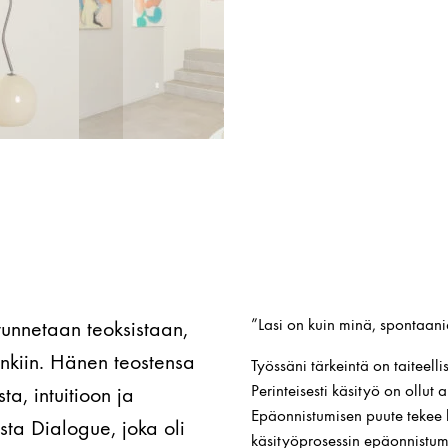
”Lasi on kuin minä, spontaani
 tunnetaan teoksistaan,
inkiin. Hänen teostensa
Työssäni tärkeintä on taiteel
Perinteisesti käsityö on ollut 
a, intuitioon ja
Epäonnistumisen puute tekee 
sta Dialogue, joka oli
käsityöprosessin epäonnistumi