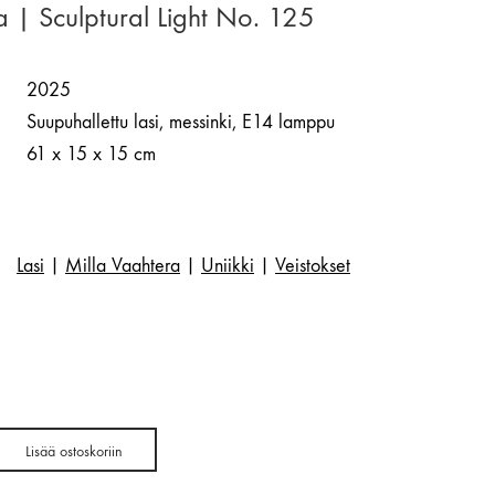
a | Sculptural Light No. 125
2025
Suupuhallettu lasi, messinki, E14 lamppu
61 x 15 x 15 cm
Lasi
|
Milla Vaahtera
|
Uniikki
|
Veistokset
Lisää ostoskoriin