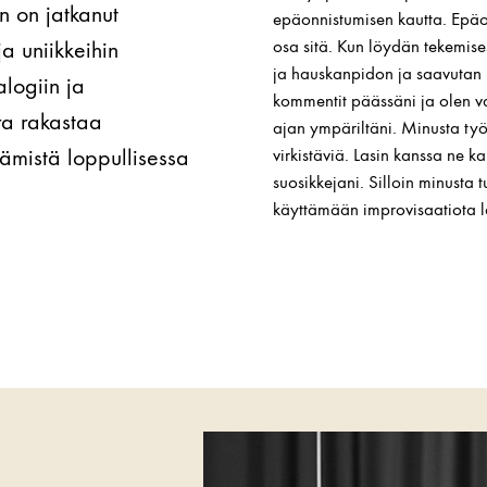
 on jatkanut
epäonnistumisen kautta. Epäo
ja uniikkeihin
osa sitä. Kun löydän tekemise
ja hauskanpidon ja saavutan p
alogiin ja
kommentit päässäni ja olen va
ra rakastaa
ajan ympäriltäni. Minusta työk
ämistä loppullisessa
virkistäviä. Lasin kanssa ne k
suosikkejani. Silloin minusta 
käyttämään improvisaatiota las