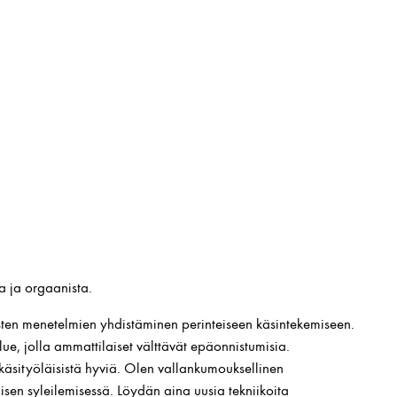
a ja orgaanista.
listen menetelmien yhdistäminen perinteiseen käsintekemiseen.
alue, jolla ammattilaiset välttävät epäonnistumisia.
käsityöläisistä hyviä. Olen vallankumouksellinen
sen syleilemisessä. Löydän aina uusia tekniikoita