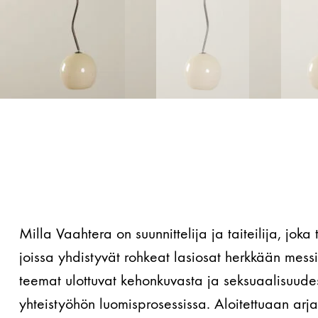
Milla Vaahtera on suunnittelija ja taiteilija, joka
joissa yhdistyvät rohkeat lasiosat herkkään mess
teemat ulottuvat kehonkuvasta ja seksuaalisuudest
yhteistyöhön luomisprosessissa. Aloitettuaan arja