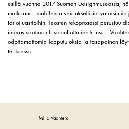
esillä vuonna 2017 Suomen Designmuseossa, hän
matkaansa mobileista veistoksellisiin valaisimiin 
tarjoiluastioihin. Teosten tekoprosessi perustuu di
improvisaatioon lasinpuhaltajien kanssa. Vaahte
odottamattomia lopputuloksia ja tasapainon löyt
teoksessa.
Milla Vaahtera