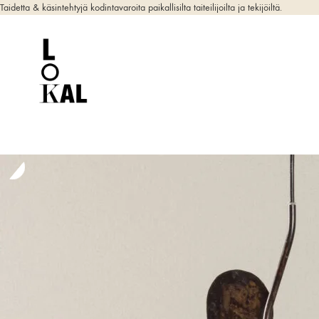
Taidetta & käsintehtyjä kodintavaroita paikallisilta taiteilijoilta ja tekijöiltä.