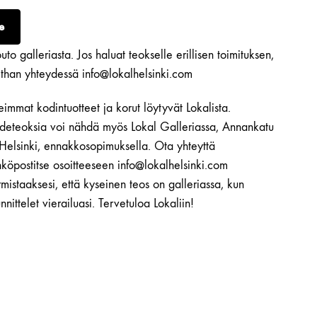
e
to galleriasta. Jos haluat teokselle erillisen toimituksen,
ethan yhteydessä info@lokalhelsinki.com
immat kodintuotteet ja korut löytyvät Lokalista.
ideteoksia voi nähdä myös Lokal Galleriassa, Annankatu
 Helsinki, ennakkosopimuksella. Ota yhteyttä
köpostitse osoitteeseen info@lokalhelsinki.com
mistaaksesi, että kyseinen teos on galleriassa, kun
nnittelet vierailuasi. Tervetuloa Lokaliin!