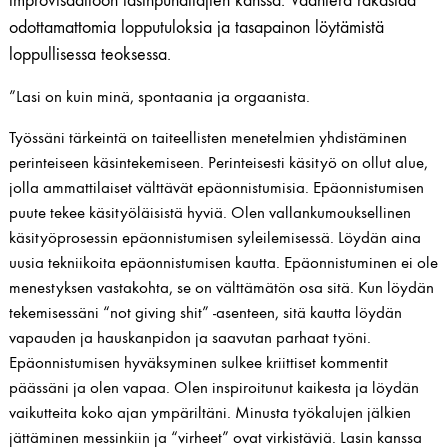
improvisaatioon lasinpuhaltajien kanssa. Vaahtera rakastaa
odottamattomia lopputuloksia ja tasapainon löytämistä
loppullisessa teoksessa.
”Lasi on kuin minä, spontaania ja orgaanista.
Työssäni tärkeintä on taiteellisten menetelmien yhdistäminen
perinteiseen käsintekemiseen. Perinteisesti käsityö on ollut alue,
jolla ammattilaiset välttävät epäonnistumisia. Epäonnistumisen
puute tekee käsityöläisistä hyviä. Olen vallankumouksellinen
käsityöprosessin epäonnistumisen syleilemisessä. Löydän aina
uusia tekniikoita epäonnistumisen kautta. Epäonnistuminen ei ole
menestyksen vastakohta, se on välttämätön osa sitä. Kun löydän
tekemisessäni “not giving shit” -asenteen, sitä kautta löydän
vapauden ja hauskanpidon ja saavutan parhaat työni.
Epäonnistumisen hyväksyminen sulkee kriittiset kommentit
päässäni ja olen vapaa. Olen inspiroitunut kaikesta ja löydän
vaikutteita koko ajan ympäriltäni. Minusta työkalujen jälkien
jättäminen messinkiin ja “virheet” ovat virkistäviä. Lasin kanssa