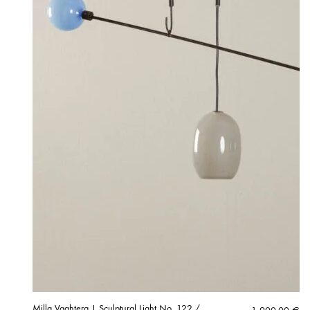
Milla Vaahtera | Sculptural Light No. 122 /