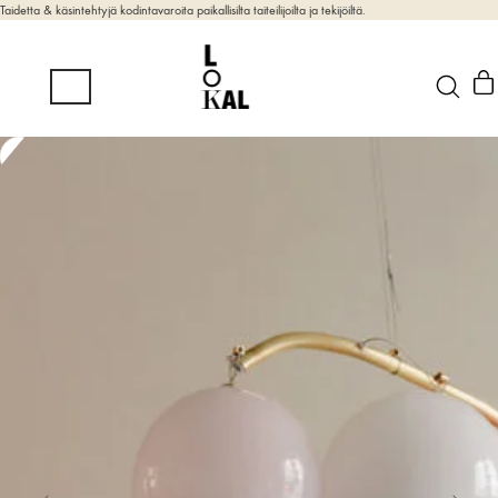
Taidetta & käsintehtyjä kodintavaroita paikallisilta taiteilijoilta ja tekijöiltä.