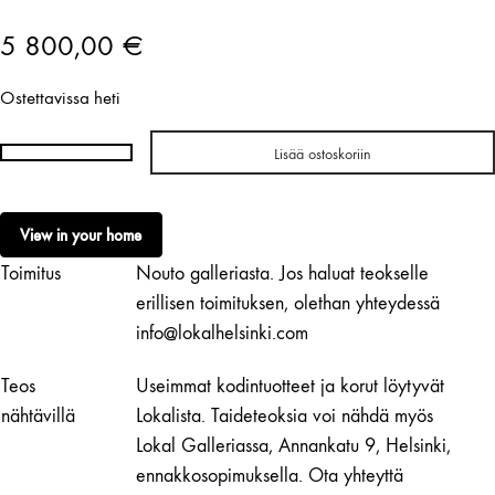
5 800,00
€
Ostettavissa heti
Lisää ostoskoriin
Milla
Vaahtera
| Sculptural
View in your home
Light
Toimitus
Nouto galleriasta. Jos haluat teokselle
No.
119
erillisen toimituksen, olethan yhteydessä
määrä
info@lokalhelsinki.com
Teos
Useimmat kodintuotteet ja korut löytyvät
nähtävillä
Lokalista. Taideteoksia voi nähdä myös
Lokal Galleriassa, Annankatu 9, Helsinki,
ennakkosopimuksella. Ota yhteyttä