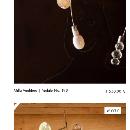
Milla Vaahtera | Mobile No. 198
1 550,00
€
MYYTY