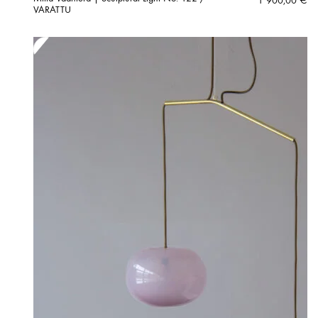
1 900,00
€
VARATTU