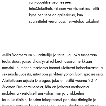
sähköpostitse osoitteeseen
info@lokalhelsinki.com varmistaaksesi, että
kyseinen teos on galleriassa, kun
suunnittelet vierailuasi. Tervetuloa Lokaliin!
Milla Vaahtera on suunnittelija ja taiteilija, joka tunnetaan
teoksistaan, joissa yhdistyvät rohkeat lasiosat herkkään
messinkiin. Hänen teostensa teemat ulottuvat kehonkuvasta ja
seksuaalisuudesta, intuitioon ja yhteistyöhön luomisprosessissa.
Aloitettuaan arjasta Dialogue, joka oli esillä vuonna 2017
Suomen Designmuseossa, hän on jatkanut matkaansa
mobileista veistoksellisiin valaisimiin ja uniikkeihin
tarjoiluastioihin. Teosten tekoprosessi perustuu dialogiin ja