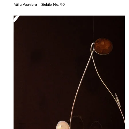
Milla Vaahtera | Stabile No. 90