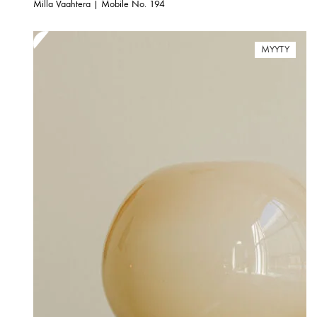
Milla Vaahtera | Mobile No. 194
MYYTY