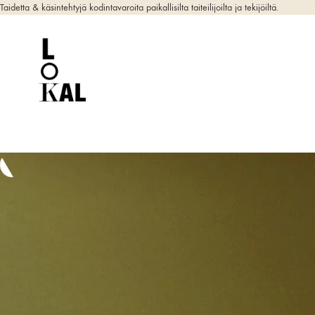
Taidetta & käsintehtyjä kodintavaroita paikallisilta taiteilijoilta ja tekijöiltä.