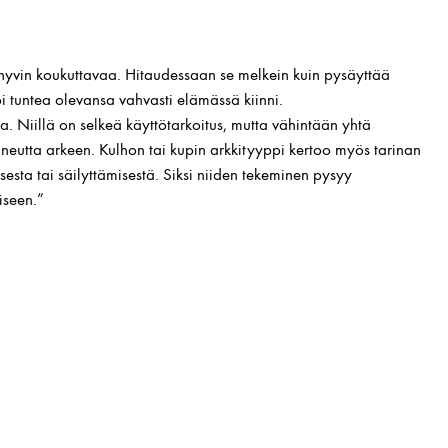
 hyvin koukuttavaa. Hitaudessaan se melkein kuin pysäyttää
oi tuntea olevansa vahvasti elämässä kiinni.
a. Niillä on selkeä käyttötarkoitus, mutta vähintään yhtä
uneutta arkeen. Kulhon tai kupin arkkityyppi kertoo myös tarinan
esta tai säilyttämisestä. Siksi niiden tekeminen pysyy
oiseen.”