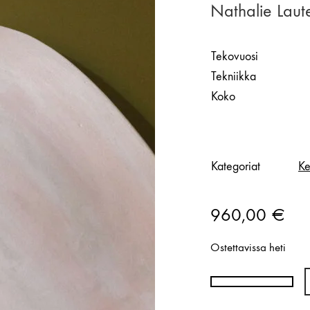
Nathalie Laut
Tekovuosi
Tekniikka
Koko
Kategoriat
Ke
960,00
€
Ostettavissa heti
Nathalie
Lautenbacher