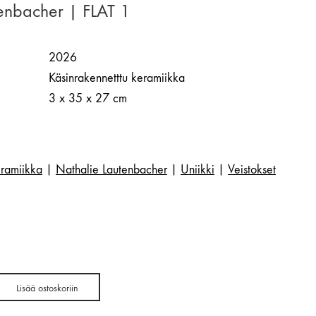
enbacher | FLAT 1
2026
Käsinrakennetttu keramiikka
3 x 35 x 27 cm
ramiikka
|
Nathalie Lautenbacher
|
Uniikki
|
Veistokset
Lisää ostoskoriin