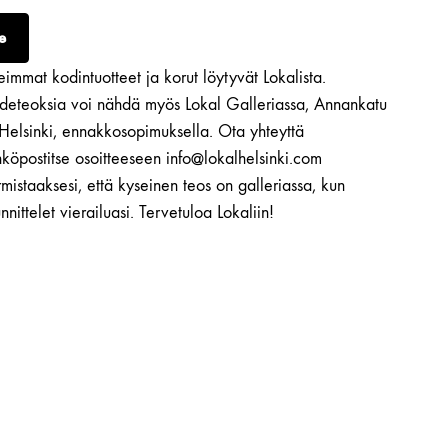
e
immat kodintuotteet ja korut löytyvät Lokalista.
ideteoksia voi nähdä myös Lokal Galleriassa, Annankatu
 Helsinki, ennakkosopimuksella. Ota yhteyttä
köpostitse osoitteeseen info@lokalhelsinki.com
mistaaksesi, että kyseinen teos on galleriassa, kun
nnittelet vierailuasi. Tervetuloa Lokaliin!