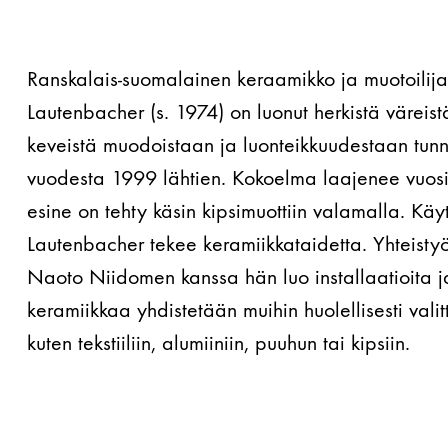
Ranskalais-suomalainen keraamikko ja muotoilij
Lautenbacher (s. 1974) on luonut herkistä väreist
keveistä muodoistaan ja luonteikkuudestaan tunne
vuodesta 1999 lähtien. Kokoelma laajenee vuosi 
esine on tehty käsin kipsimuottiin valamalla. Käyt
Lautenbacher tekee keramiikkataidetta. Yhteistyö
Naoto Niidomen kanssa hän luo installaatioita ja
keramiikkaa yhdistetään muihin huolellisesti valit
kuten tekstiiliin, alumiiniin, puuhun tai kipsiin.