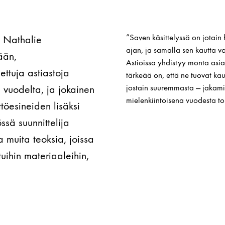
”Saven käsittelyssä on jotain
a Nathalie
ajan, ja samalla sen kautta v
ään,
Astioissa yhdistyy monta asia
ttuja astiastoja
tärkeää on, että ne tuovat ka
vuodelta, ja jokainen
jostain suuremmasta — jakamis
mielenkiintoisena vuodesta t
töesineiden lisäksi
ssä suunnittelija
 muita teoksia, joissa
tuihin materiaaleihin,