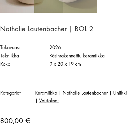
Nathalie Lautenbacher | BOL 2
Tekovuosi
2026
Tekniikka
Käsinrakennetttu keramiikka
Koko
9 x 20 x 19 cm
Kategoriat
Keramiikka
|
Nathalie Lautenbacher
|
Uniikki
|
Veistokset
800,00
€