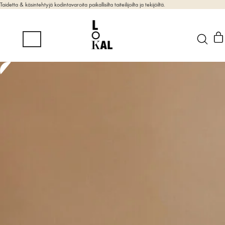
Taidetta & käsintehtyjä kodintavaroita paikallisilta taiteilijoilta ja tekijöiltä.