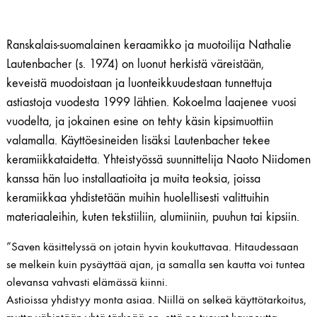
Ranskalais-suomalainen keraamikko ja muotoilija Nathalie
Lautenbacher (s. 1974) on luonut herkistä väreistään,
keveistä muodoistaan ja luonteikkuudestaan tunnettuja
astiastoja vuodesta 1999 lähtien. Kokoelma laajenee vuosi
vuodelta, ja jokainen esine on tehty käsin kipsimuottiin
valamalla. Käyttöesineiden lisäksi Lautenbacher tekee
keramiikkataidetta. Yhteistyössä suunnittelija Naoto Niidomen
kanssa hän luo installaatioita ja muita teoksia, joissa
keramiikkaa yhdistetään muihin huolellisesti valittuihin
materiaaleihin, kuten tekstiiliin, alumiiniin, puuhun tai kipsiin.
”Saven käsittelyssä on jotain hyvin koukuttavaa. Hitaudessaan
se melkein kuin pysäyttää ajan, ja samalla sen kautta voi tuntea
olevansa vahvasti elämässä kiinni.
Astioissa yhdistyy monta asiaa. Niillä on selkeä käyttötarkoitus,