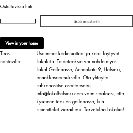
Ostettavissa heti
Lisää ostoskoriin
Nathalie
Lautenbacher
|
View in your home
BOL
Teos
Useimmat kodintuotteet ja korut löytyvät
2
määrä
nähtävillä
Lokalista. Taideteoksia voi nähdä myös
Lokal Galleriassa, Annankatu 9, Helsinki,
ennakkosopimuksella. Ota yhteyttä
sähköpostitse osoitteeseen
info@lokalhelsinki.com varmistaaksesi, että
kyseinen teos on galleriassa, kun
suunnittelet vierailuasi. Tervetuloa Lokaliin!