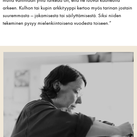
mutta vähintään yhtä tärkeää on, että ne tuovat kauneutta
arkeen. Kulhon tai kupin arkkityyppi kertoo myös tarinan jostain
suuremmasta — jakamisesta tai säilyttämisestä. Siksi niiden
tekeminen pysyy mielenkiintoisena vuodesta toiseen.”