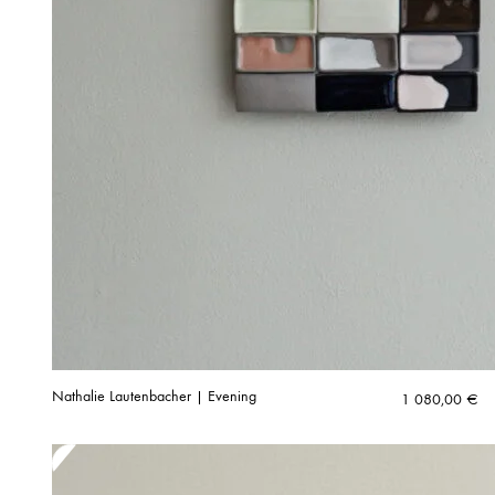
Nathalie Lautenbacher | Evening
1 080,00
€