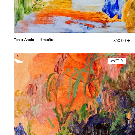
Tanja Ahola | Nimetön
750,00
€
MYYTY