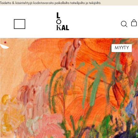
Taidetta & käsintehtyjä kodintavaroita paikallisilta taiteilijoilta ja tekijöiltä.
MYYTY