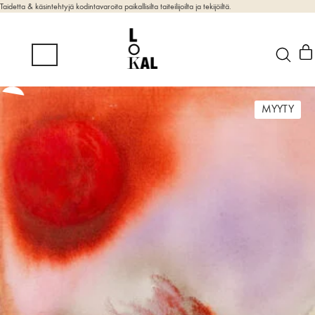
Taidetta & käsintehtyjä kodintavaroita paikallisilta taiteilijoilta ja tekijöiltä.
MYYTY