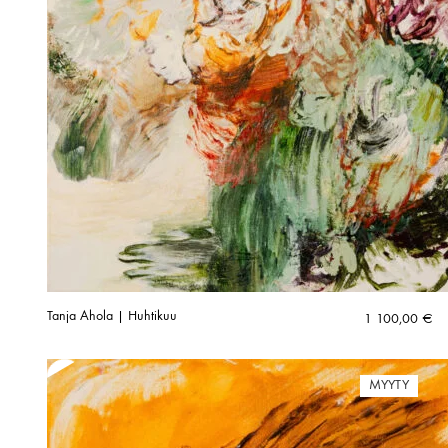
Tanja Ahola | Huhtikuu
1 100,00
€
MYYTY