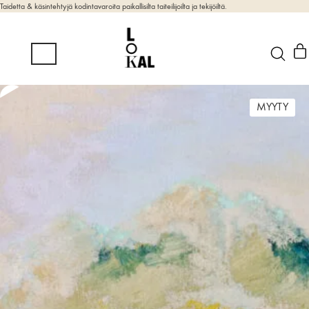
Taidetta & käsintehtyjä kodintavaroita paikallisilta taiteilijoilta ja tekijöiltä.
MYYTY