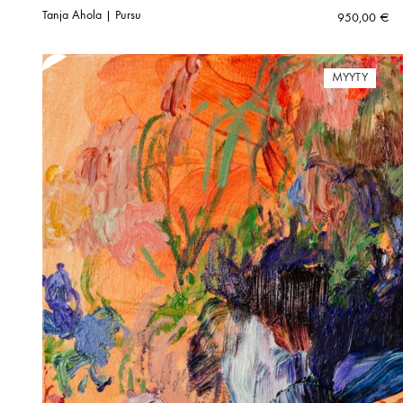
Tanja Ahola | Pursu
950,00
€
MYYTY