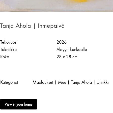
Tanja Ahola | Ihmepäivä
Tekovuosi
2026
Tekniikka
Akryyli kankaalle
Koko
28 x 28 cm
Kategoriat
Maalaukset
|
Muu
|
Tanja Ahola
|
Uniikki
View in your home