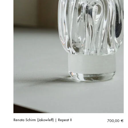
Renata Schirm (Jakowleff) | Repeat II
700,00
€