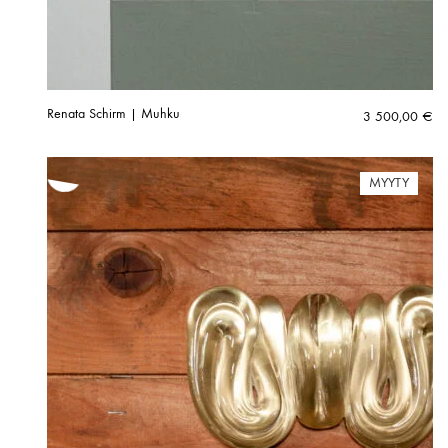
Renata Schirm | Muhku
3 500,00
€
MYYTY