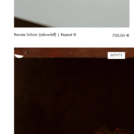
Renata Schirm (Jakowleff) | Repeat III
700,00
€
MYYTY