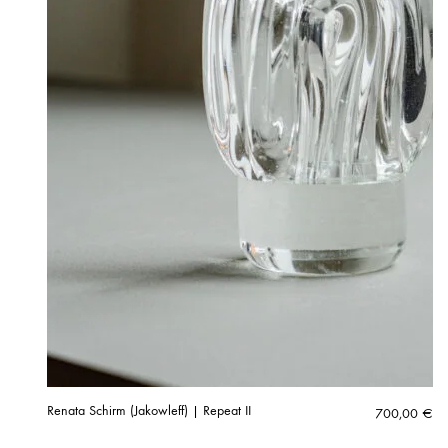
Renata Schirm (Jakowleff) | Repeat II
700,00
€