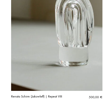
Renata Schirm (Jakowleff) | Repeat VIII
500,00
€