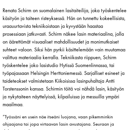
Renata Schirm on suomalainen lasitaiteilija, joka työskentelee
käsityön ja taiteen risteyksessä. Hän on tunnettu kokeellisista,
uraauurtavista tekniikoistaan ja kyvystään haastaa
prosessiaan jatkuvasti. Schirm näkee lasin materiaalina, jolla
on äärettömät visuaaliset mahdollisuudet ja monimutkaiset
suhteet valoon. Siksi hän pyrkii käsittelemään vain muutamaa
valittua materiaalia kerralla. Tekniikasta riippuen, Schirm
työskentelee joko lasistudio Hytissä Suomenlinnassa, tai
työpajassaan Helsingin Herttoniemessä. Sarjalliset esineet ja
taideteokset valmistetaan Kiikoisissa lasinpuhaltaja Antti
Torstenssonin kanssa. Schirmin töitä voi nähdä lasin, käsityön
ja nykytaiteen näyttelyissä, kilpailuissa ja messuilla ympäri
maailmaa.
”Työssäni en usein näe itseäni luojana, vaan pikemminkin
ohjaajana tai jopa virtaavan lasin avustajana. Seuraan ja