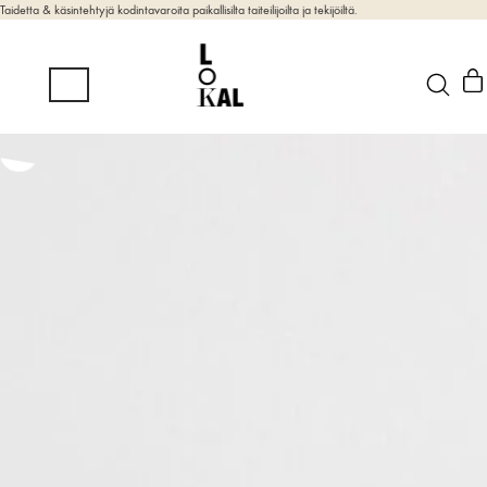
Taidetta & käsintehtyjä kodintavaroita paikallisilta taiteilijoilta ja tekijöiltä.