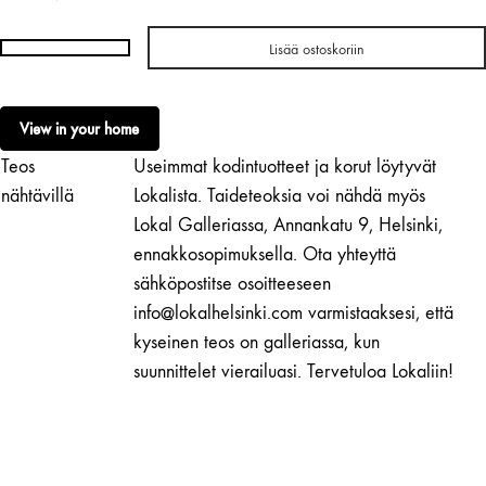
Lisää ostoskoriin
Renata
Schirm
|
View in your home
Casts
Teos
Useimmat kodintuotteet ja korut löytyvät
(2)
määrä
nähtävillä
Lokalista. Taideteoksia voi nähdä myös
Lokal Galleriassa, Annankatu 9, Helsinki,
ennakkosopimuksella. Ota yhteyttä
sähköpostitse osoitteeseen
info@lokalhelsinki.com varmistaaksesi, että
kyseinen teos on galleriassa, kun
suunnittelet vierailuasi. Tervetuloa Lokaliin!