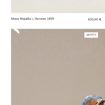
Maisa Majakka | Hevonen LXXIV
450,00
€
MYYTY