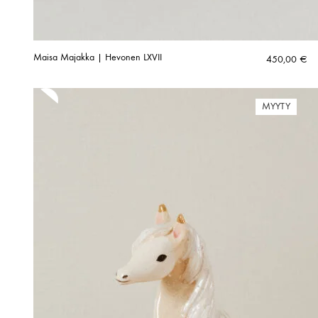
Maisa Majakka | Hevonen LXVII
450,00
€
MYYTY