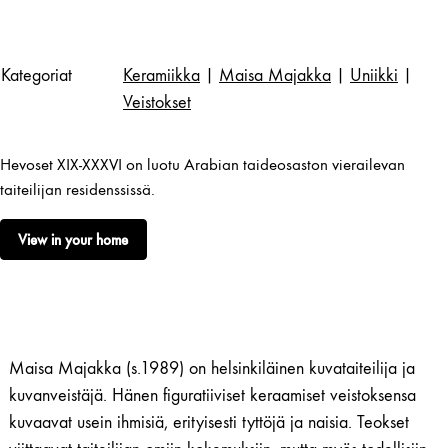
Kategoriat
Keramiikka
|
Maisa Majakka
|
Uniikki
|
Veistokset
Hevoset XIX-XXXVI on luotu Arabian taideosaston vierailevan
taiteilijan residenssissä.
View in your home
Maisa Majakka (s.1989) on helsinkiläinen kuvataiteilija ja
kuvanveistäjä. Hänen figuratiiviset keraamiset veistoksensa
kuvaavat usein ihmisiä, erityisesti tyttöjä ja naisia. Teokset