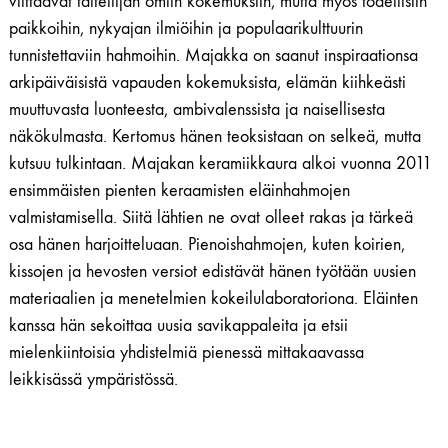
viittaavat taiteilijan omiin kokemuksiin, mutta myös todellisiin
paikkoihin, nykyajan ilmiöihin ja populaarikulttuurin
tunnistettaviin hahmoihin. Majakka on saanut inspiraationsa
arkipäiväisistä vapauden kokemuksista, elämän kiihkeästi
muuttuvasta luonteesta, ambivalenssista ja naisellisesta
näkökulmasta. Kertomus hänen teoksistaan on selkeä, mutta
kutsuu tulkintaan. Majakan keramiikkaura alkoi vuonna 2011
ensimmäisten pienten keraamisten eläinhahmojen
valmistamisella. Siitä lähtien ne ovat olleet rakas ja tärkeä
osa hänen harjoitteluaan. Pienoishahmojen, kuten koirien,
kissojen ja hevosten versiot edistävät hänen työtään uusien
materiaalien ja menetelmien kokeilulaboratoriona. Eläinten
kanssa hän sekoittaa uusia savikappaleita ja etsii
mielenkiintoisia yhdistelmiä pienessä mittakaavassa
leikkisässä ympäristössä.