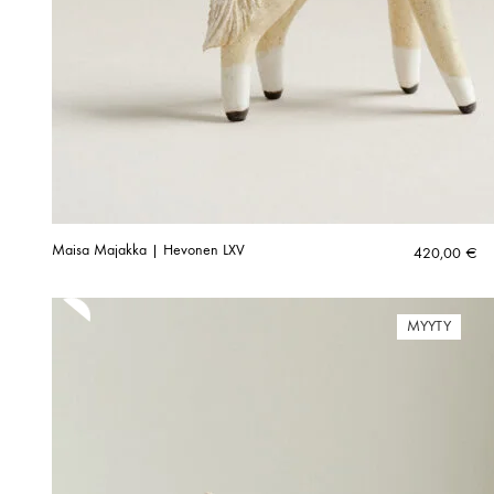
Maisa Majakka | Hevonen LXV
420,00
€
MYYTY