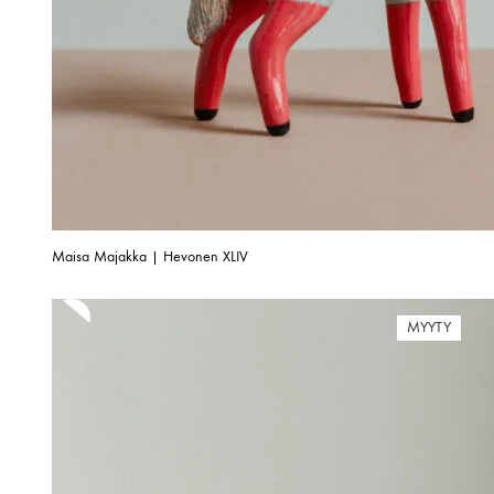
Maisa Majakka | Hevonen XLIV
MYYTY