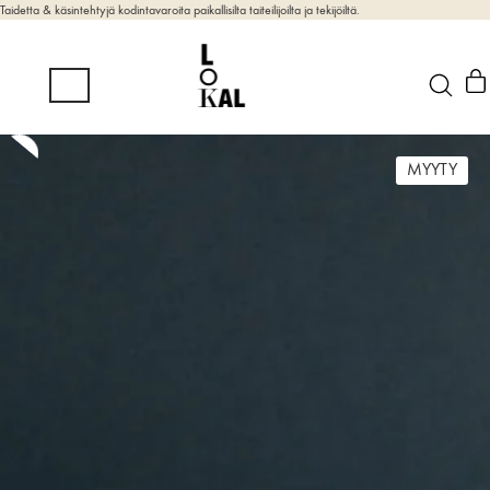
Taidetta & käsintehtyjä kodintavaroita paikallisilta taiteilijoilta ja tekijöiltä.
MYYTY