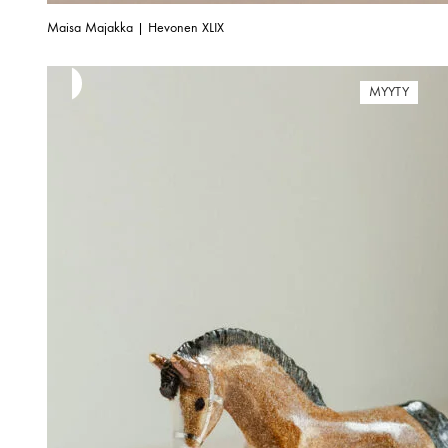
Maisa Majakka | Hevonen XLIX
MYYTY