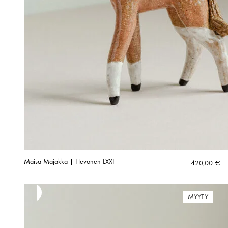
Maisa Majakka | Hevonen LXXI
420,00
€
MYYTY