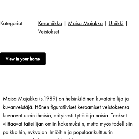
Kategoriat
Keramiikka
|
Maisa Majakka
|
Uniikki
|
Veistokset
View in your home
Maisa Majakka (s.1989) on helsinkiläinen kuvataiteilija ja
kuvanveistäjä. Hänen figuratiiviset keraamiset veistoksensa
kuvaavat usein ihmisiä, erityisesti tyttöjä ja naisia. Teokset
viittaavat taiteilijan omiin kokemuksiin, mutta myös todellisiin
paikkoihin, nykyajan ilmiöihin ja populaarikulttuurin