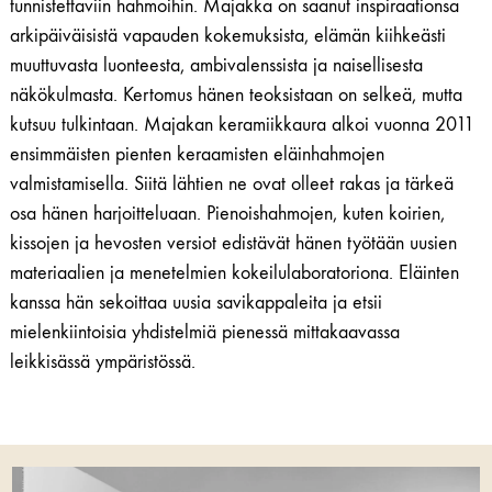
tunnistettaviin hahmoihin. Majakka on saanut inspiraationsa
arkipäiväisistä vapauden kokemuksista, elämän kiihkeästi
muuttuvasta luonteesta, ambivalenssista ja naisellisesta
näkökulmasta. Kertomus hänen teoksistaan on selkeä, mutta
kutsuu tulkintaan. Majakan keramiikkaura alkoi vuonna 2011
ensimmäisten pienten keraamisten eläinhahmojen
valmistamisella. Siitä lähtien ne ovat olleet rakas ja tärkeä
osa hänen harjoitteluaan. Pienoishahmojen, kuten koirien,
kissojen ja hevosten versiot edistävät hänen työtään uusien
materiaalien ja menetelmien kokeilulaboratoriona. Eläinten
kanssa hän sekoittaa uusia savikappaleita ja etsii
mielenkiintoisia yhdistelmiä pienessä mittakaavassa
leikkisässä ympäristössä.