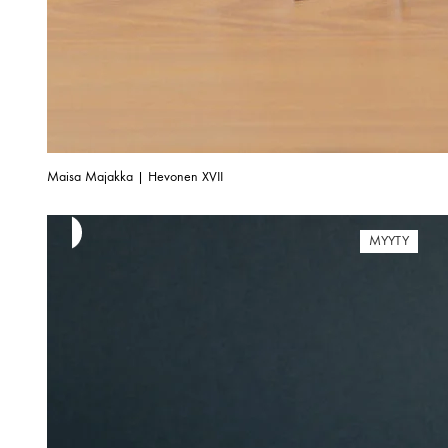
Maisa Majakka | Hevonen XVII
MYYTY