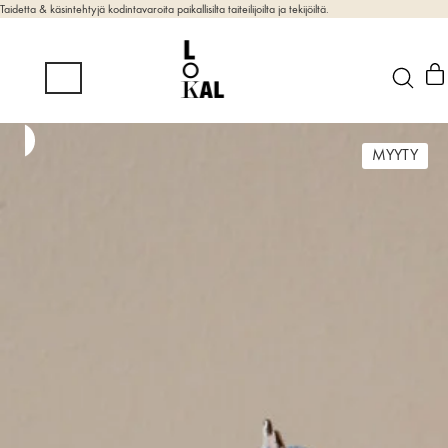
Taidetta & käsintehtyjä kodintavaroita paikallisilta taiteilijoilta ja tekijöiltä.
MYYTY