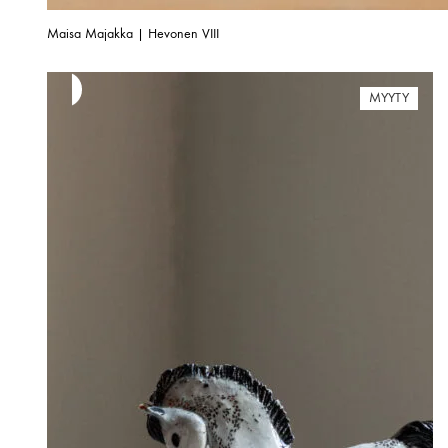
Maisa Majakka | Hevonen VIII
MYYTY