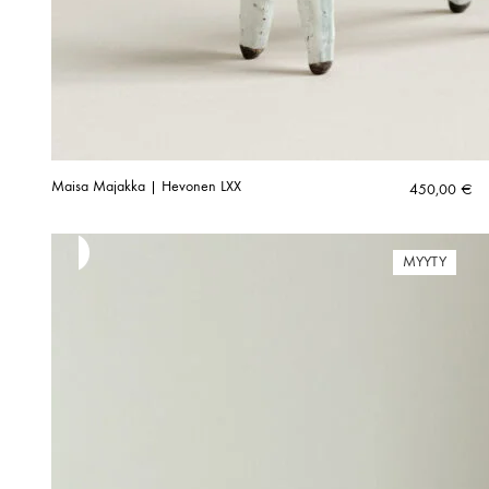
Maisa Majakka | Hevonen LXX
450,00
€
MYYTY