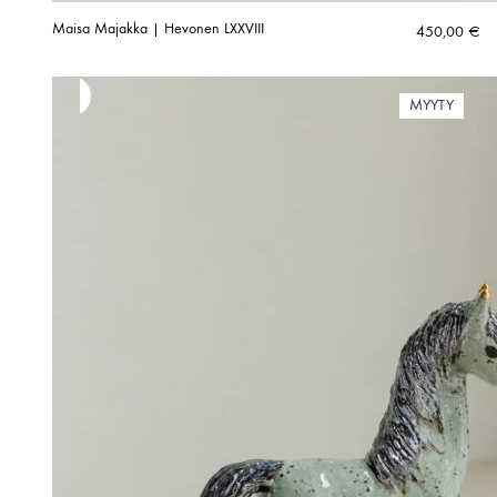
Maisa Majakka | Hevonen LXXVIII
450,00
€
MYYTY