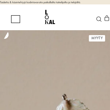
Taidetta & käsintehtyjä kodintavaroita paikallisilta taiteilijoilta ja tekijöiltä.
MYYTY