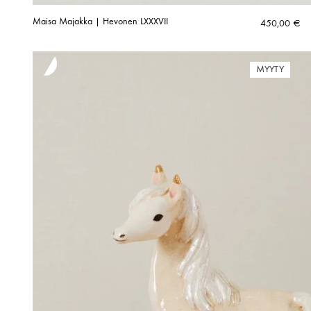
Maisa Majakka | Hevonen LXXXVII
450,00
€
MYYTY