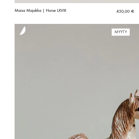
Maisa Majakka | Horse LXVIII
450,00
€
MYYTY