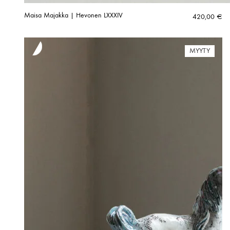
Maisa Majakka | Hevonen LXXXIV
420,00
€
MYYTY