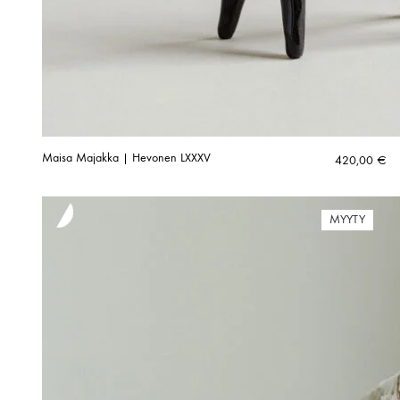
Maisa Majakka | Hevonen LXXXV
420,00
€
MYYTY