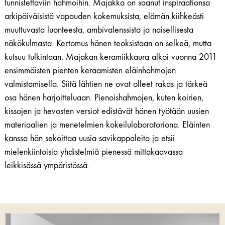
tunnistettaviin hahmoihin. Majakka on saanut inspiraationsa
arkipäiväisistä vapauden kokemuksista, elämän kiihkeästi
muuttuvasta luonteesta, ambivalenssista ja naisellisesta
näkökulmasta. Kertomus hänen teoksistaan on selkeä, mutta
kutsuu tulkintaan. Majakan keramiikkaura alkoi vuonna 2011
ensimmäisten pienten keraamisten eläinhahmojen
valmistamisella. Siitä lähtien ne ovat olleet rakas ja tärkeä
osa hänen harjoitteluaan. Pienoishahmojen, kuten koirien,
kissojen ja hevosten versiot edistävät hänen työtään uusien
materiaalien ja menetelmien kokeilulaboratoriona. Eläinten
kanssa hän sekoittaa uusia savikappaleita ja etsii
mielenkiintoisia yhdistelmiä pienessä mittakaavassa
leikkisässä ympäristössä.