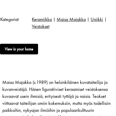
Kategoriat
Keramiikka
|
Maisa Majakka
|
Uniikki
|
Veistokset
View in your home
Maisa Majakka (s.1989) on helsinkiläinen kuvataiteilija ja
kuvanveistäjä. Hänen figuratiiviset keraamiset veistoksensa
kuvaavat usein ihmisiä, erityisesti tyttöjä ja naisia. Teokset
viittaavat taiteilijan omiin kokemuksiin, mutta myös todellisiin
paikkoihin, nykyajan ilmiöihin ja populaarikulttuurin