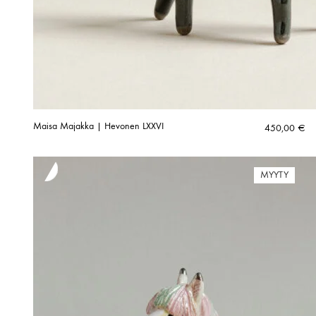
Maisa Majakka | Hevonen LXXVI
450,00
€
MYYTY