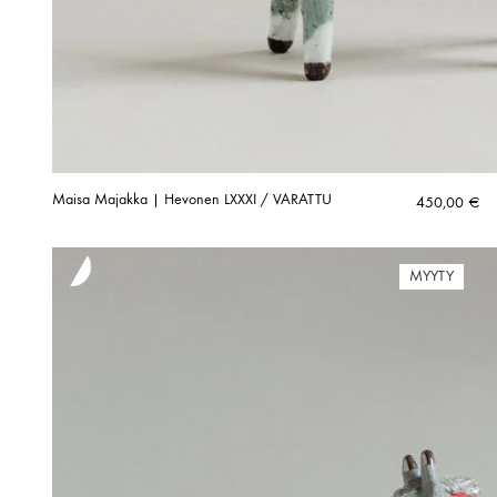
Maisa Majakka | Hevonen LXXXI / VARATTU
450,00
€
MYYTY