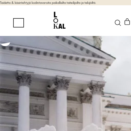
Taidetta & käsintehtyjä kodintavaroita paikallisilta taiteilijoilta ja tekijöiltä.