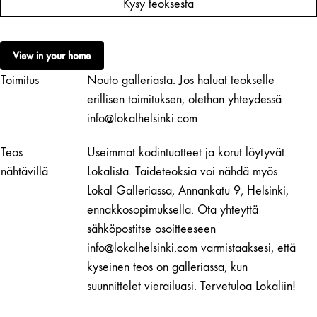
Kysy teoksesta
|
White
määrä
View in your home
Toimitus
Nouto galleriasta. Jos haluat teokselle
erillisen toimituksen, olethan yhteydessä
info@lokalhelsinki.com
Teos
Useimmat kodintuotteet ja korut löytyvät
nähtävillä
Lokalista. Taideteoksia voi nähdä myös
Lokal Galleriassa, Annankatu 9, Helsinki,
ennakkosopimuksella. Ota yhteyttä
sähköpostitse osoitteeseen
info@lokalhelsinki.com varmistaaksesi, että
kyseinen teos on galleriassa, kun
suunnittelet vierailuasi. Tervetuloa Lokaliin!