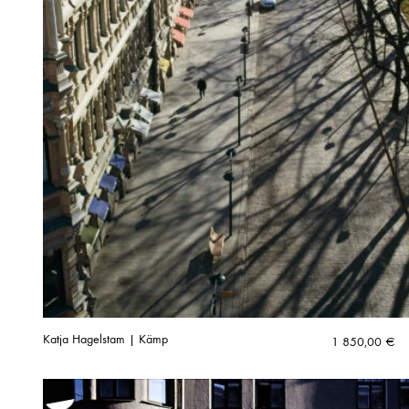
Katja Hagelstam | Kämp
1 850,00
€