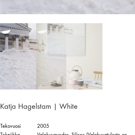
Katja Hagelstam | White
Tekovuosi
2005
Tekniikka
Valokuvavedos, Silisec (Valokuvatuloste on